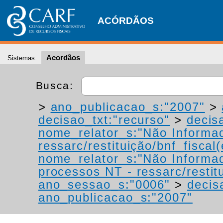
ACÓRDÃOS
Acordãos
Sistemas:
Busca:
>
ano_publicacao_s:"2007"
>
decisao_txt:"recurso"
>
decis
nome_relator_s:"Não Informa
ressarc/restituição/bnf_fiscal(
nome_relator_s:"Não Informa
processos NT - ressarc/restitu
ano_sessao_s:"0006"
>
decis
ano_publicacao_s:"2007"