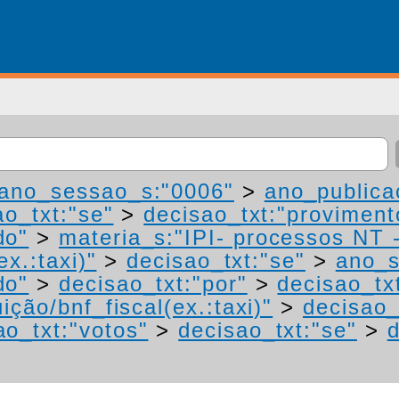
ano_sessao_s:"0006"
>
ano_publica
ao_txt:"se"
>
decisao_txt:"proviment
do"
>
materia_s:"IPI- processos NT 
ex.:taxi)"
>
decisao_txt:"se"
>
ano_s
do"
>
decisao_txt:"por"
>
decisao_tx
ição/bnf_fiscal(ex.:taxi)"
>
decisao_
ao_txt:"votos"
>
decisao_txt:"se"
>
d