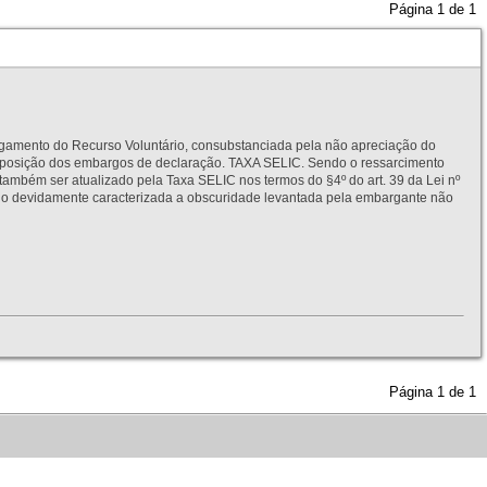
Página
1
de
1
to do Recurso Voluntário, consubstanciada pela não apreciação do
interposição dos embargos de declaração. TAXA SELIC. Sendo o ressarcimento
também ser atualizado pela Taxa SELIC nos termos do §4º do art. 39 da Lei nº
idamente caracterizada a obscuridade levantada pela embargante não
Página
1
de
1