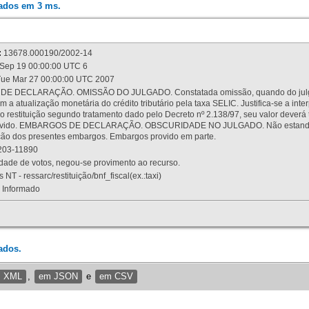
rados em 3 ms.
:
13678.000190/2002-14
Sep 19 00:00:00 UTC 6
ue Mar 27 00:00:00 UTC 2007
 DECLARAÇÃO. OMISSÃO DO JULGADO. Constatada omissão, quando do julgamen
m a atualização monetária do crédito tributário pela taxa SELIC. Justifica-se a 
 restituição segundo tratamento dado pelo Decreto nº 2.138/97, seu valor deverá 
rovido. EMBARGOS DE DECLARAÇÃO. OBSCURIDADE NO JULGADO. Não estando dev
osição dos presentes embargos. Embargos provido em parte.
03-11890
ade de votos, negou-se provimento ao recurso.
 NT - ressarc/restituição/bnf_fiscal(ex.:taxi)
Informado
ados.
m XML
,
em JSON
e
em CSV