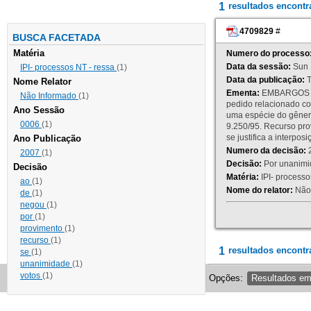
1
resultados encont
4709829
#
BUSCA FACETADA
Matéria
Numero do processo
Data da sessão:
Sun 
IPI- processos NT - ressa
(1)
Data da publicação:
T
Nome Relator
Ementa:
EMBARGOS DE
Não Informado
(1)
pedido relacionado co
Ano Sessão
uma espécie do gênero
0006
(1)
9.250/95. Recurso p
se justifica a interp
Ano Publicação
Numero da decisão:
2
2007
(1)
Decisão:
Por unanimid
Decisão
Matéria:
IPI- processos
ao
(1)
Nome do relator:
Não 
de
(1)
negou
(1)
por
(1)
provimento
(1)
recurso
(1)
1
resultados encontr
se
(1)
unanimidade
(1)
votos
(1)
Opções:
Resultados e