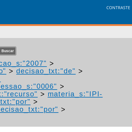
CONTRASTE
cao_s:"2007"
>
o"
>
decisao_txt:"de"
>
-
essao_s:"0006"
>
t:"recurso"
>
materia_s:"IPI-
txt:"por"
>
ecisao_txt:"por"
>