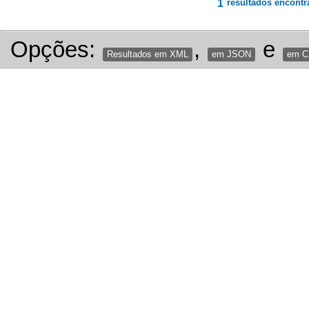
1
resultados encontr
Opções:
,
e
Resultados em XML
em JSON
em 