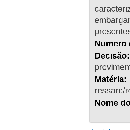
caracteri
embargant
presente
Numero 
Decisão:
proviment
Matéria:
ressarc/re
Nome do 