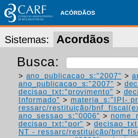
ACÓRDÃOS
Acordãos
Sistemas:
Busca:
>
ano_publicacao_s:"2007"
>
a
ano_publicacao_s:"2007"
>
dec
decisao_txt:"provimento"
>
dec
Informado"
>
materia_s:"IPI- p
ressarc/restituição/bnf_fiscal(ex
ano_sessao_s:"0006"
>
nome_r
decisao_txt:"por"
>
decisao_txt
NT - ressarc/restituição/bnf_fis