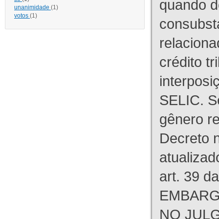
quando d
unanimidade
(1)
votos
(1)
consubst
relaciona
crédito tr
interpos
SELIC. S
gênero re
Decreto n
atualizad
art. 39 d
EMBARG
NO JULG