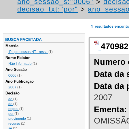
ano_sessao_s:"0006"
>
decisao
decisao_txt:"por"
>
ano_sessao
1
resultados encont
BUSCA FACETADA
470982
Matéria
IPI- processos NT - ressa
(1)
Nome Relator
Numero 
Não Informado
(1)
Ano Sessão
Data da 
0006
(1)
Ano Publicação
Data da 
2007
(1)
Decisão
2007
ao
(1)
de
(1)
Ementa:
negou
(1)
por
(1)
OMISSÃO
provimento
(1)
recurso
(1)
se
(1)