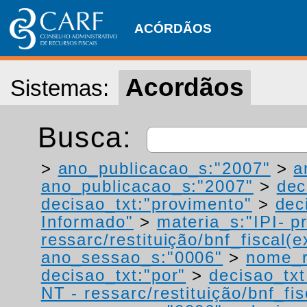
ACÓRDÃOS
Acordãos
Sistemas:
Busca:
>
ano_publicacao_s:"2007"
>
a
ano_publicacao_s:"2007"
>
dec
decisao_txt:"provimento"
>
dec
Informado"
>
materia_s:"IPI- p
ressarc/restituição/bnf_fiscal(ex
ano_sessao_s:"0006"
>
nome_r
decisao_txt:"por"
>
decisao_txt
NT - ressarc/restituição/bnf_fis