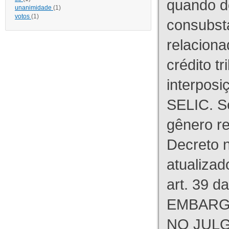
quando d
unanimidade
(1)
votos
(1)
consubst
relaciona
crédito tr
interpos
SELIC. S
gênero re
Decreto n
atualizad
art. 39 d
EMBARG
NO JULG