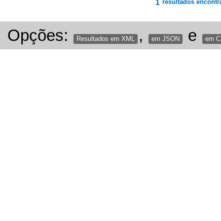
1
resultados encontr
Opções:
,
e
Resultados em XML
em JSON
em 