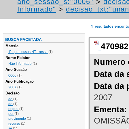
ano_sessao_s:"0006"
>
decisao
Informado"
>
decisao_txt:"una
1
resultados encont
BUSCA FACETADA
470982
Matéria
IPI- processos NT - ressa
(1)
Nome Relator
Numero 
Não Informado
(1)
Ano Sessão
Data da 
0006
(1)
Ano Publicação
Data da 
2007
(1)
Decisão
2007
ao
(1)
de
(1)
Ementa:
negou
(1)
por
(1)
OMISSÃO
provimento
(1)
recurso
(1)
se
(1)