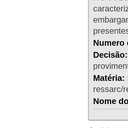
caracteri
embargant
presente
Numero 
Decisão:
proviment
Matéria:
ressarc/re
Nome do 