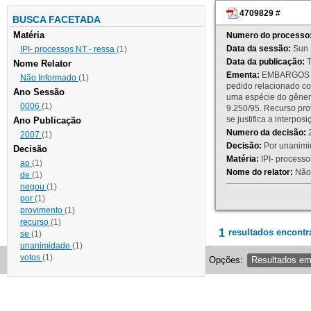
4709829
#
BUSCA FACETADA
Matéria
Numero do processo
Data da sessão:
Sun 
IPI- processos NT - ressa
(1)
Data da publicação:
T
Nome Relator
Ementa:
EMBARGOS DE
Não Informado
(1)
pedido relacionado co
Ano Sessão
uma espécie do gênero
0006
(1)
9.250/95. Recurso p
se justifica a interp
Ano Publicação
Numero da decisão:
2
2007
(1)
Decisão:
Por unanimid
Decisão
Matéria:
IPI- processos
ao
(1)
Nome do relator:
Não 
de
(1)
negou
(1)
por
(1)
provimento
(1)
recurso
(1)
1
resultados encontr
se
(1)
unanimidade
(1)
votos
(1)
Opções:
Resultados e