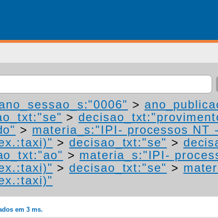
ano_sessao_s:"0006"
>
ano_publica
ao_txt:"se"
>
decisao_txt:"proviment
do"
>
materia_s:"IPI- processos NT 
ex.:taxi)"
>
decisao_txt:"se"
>
decis
ao_txt:"ao"
>
materia_s:"IPI- proces
ex.:taxi)"
>
decisao_txt:"se"
>
mater
ex.:taxi)"
rados em 3 ms.