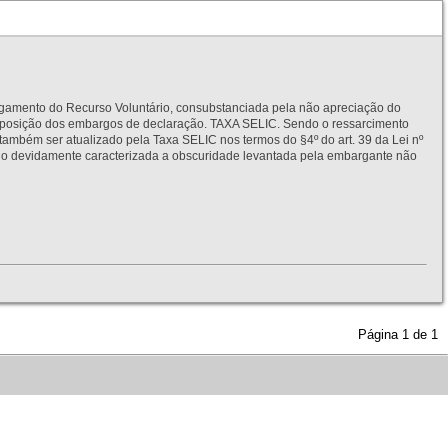
to do Recurso Voluntário, consubstanciada pela não apreciação do
interposição dos embargos de declaração. TAXA SELIC. Sendo o ressarcimento
também ser atualizado pela Taxa SELIC nos termos do §4º do art. 39 da Lei nº
idamente caracterizada a obscuridade levantada pela embargante não
Página
1
de
1