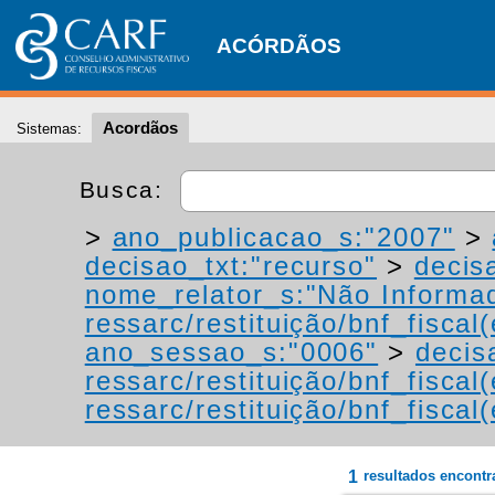
ACÓRDÃOS
Acordãos
Sistemas:
Busca:
>
ano_publicacao_s:"2007"
>
decisao_txt:"recurso"
>
decis
nome_relator_s:"Não Informa
ressarc/restituição/bnf_fiscal(
ano_sessao_s:"0006"
>
decis
ressarc/restituição/bnf_fiscal(
ressarc/restituição/bnf_fiscal(
1
resultados encont