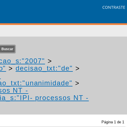
CONTRASTE
cao_s:"2007"
>
o"
>
decisao_txt:"de"
>
-
ao_txt:"unanimidade"
>
sos NT -
ia_s:"IPI- processos NT -
Página
1
de
1