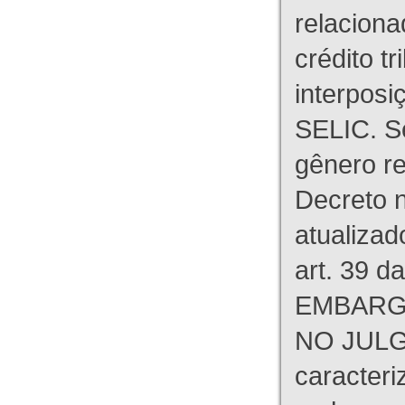
relaciona
crédito tr
interpos
SELIC. S
gênero re
Decreto n
atualizad
art. 39 d
EMBARG
NO JULG
caracteri