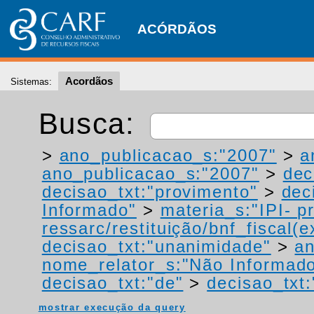
ACÓRDÃOS
Acordãos
Sistemas:
Busca:
>
ano_publicacao_s:"2007"
>
a
ano_publicacao_s:"2007"
>
dec
decisao_txt:"provimento"
>
dec
Informado"
>
materia_s:"IPI- p
ressarc/restituição/bnf_fiscal(ex
decisao_txt:"unanimidade"
>
a
nome_relator_s:"Não Informad
decisao_txt:"de"
>
decisao_txt:
mostrar execução da query