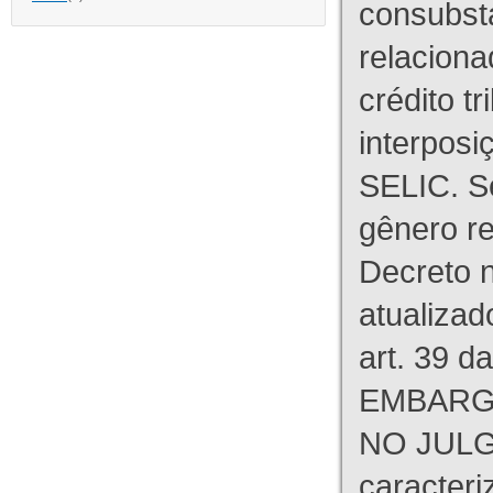
consubst
relaciona
crédito tr
interpos
SELIC. S
gênero re
Decreto n
atualizad
art. 39 d
EMBARG
NO JULG
caracteri