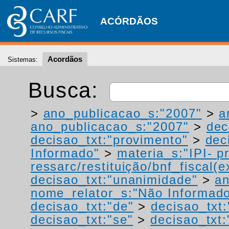
ACÓRDÃOS
Acordãos
Sistemas:
Busca:
>
ano_publicacao_s:"2007"
>
a
ano_publicacao_s:"2007"
>
dec
decisao_txt:"provimento"
>
dec
Informado"
>
materia_s:"IPI- p
ressarc/restituição/bnf_fiscal(ex
decisao_txt:"unanimidade"
>
a
nome_relator_s:"Não Informad
decisao_txt:"de"
>
decisao_txt:
decisao_txt:"se"
>
decisao_txt: