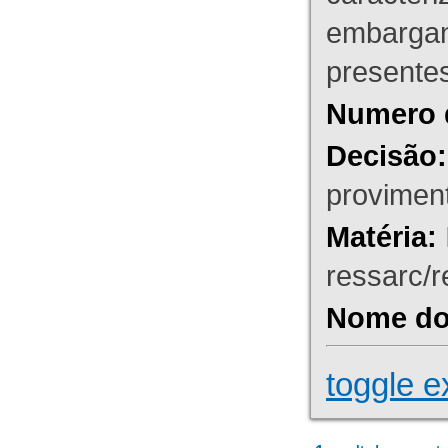
embargant
presente
Numero 
Decisão:
proviment
Matéria:
ressarc/re
Nome do 
toggle e