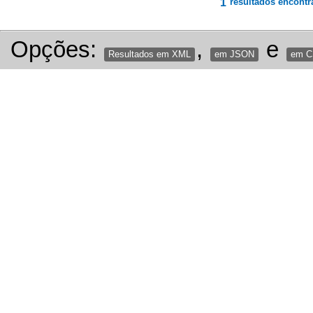
1
resultados encontr
Opções:
,
e
Resultados em XML
em JSON
em 