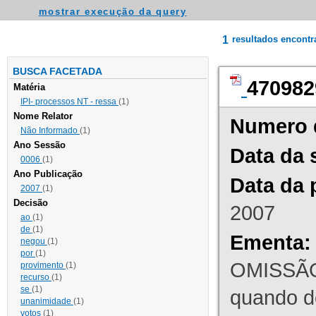
mostrar execução da query
1
resultados encont
BUSCA FACETADA
470982
Matéria
IPI- processos NT - ressa
(1)
Nome Relator
Numero 
Não Informado
(1)
Ano Sessão
Data da 
0006
(1)
Ano Publicação
Data da 
2007
(1)
Decisão
2007
ao
(1)
de
(1)
Ementa:
negou
(1)
por
(1)
OMISSÃO
provimento
(1)
recurso
(1)
se
(1)
quando d
unanimidade
(1)
votos
(1)