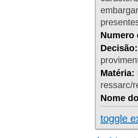
embargant
presente
Numero 
Decisão:
proviment
Matéria:
ressarc/re
Nome do 
toggle e