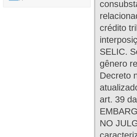
consubst
relaciona
crédito tr
interpos
SELIC. S
gênero re
Decreto n
atualizad
art. 39 d
EMBARG
NO JULG
caracteri