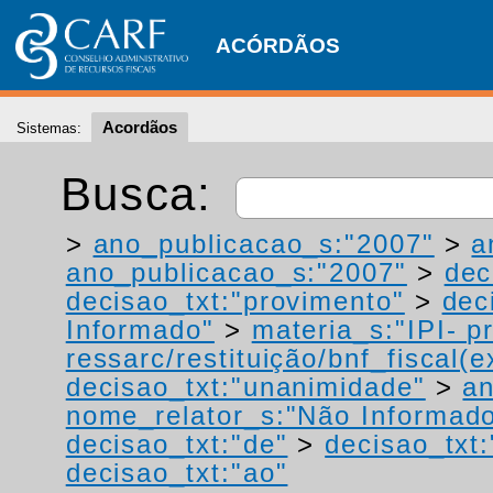
ACÓRDÃOS
Acordãos
Sistemas:
Busca:
>
ano_publicacao_s:"2007"
>
a
ano_publicacao_s:"2007"
>
dec
decisao_txt:"provimento"
>
dec
Informado"
>
materia_s:"IPI- p
ressarc/restituição/bnf_fiscal(ex
decisao_txt:"unanimidade"
>
a
nome_relator_s:"Não Informad
decisao_txt:"de"
>
decisao_txt:
decisao_txt:"ao"