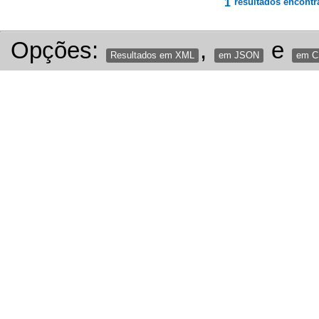
1
resultados encontr
Opções:
,
e
Resultados em XML
em JSON
em 