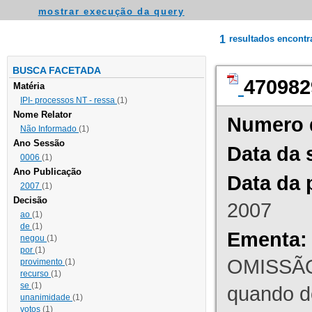
mostrar execução da query
1
resultados encont
BUSCA FACETADA
470982
Matéria
IPI- processos NT - ressa
(1)
Nome Relator
Numero 
Não Informado
(1)
Ano Sessão
Data da 
0006
(1)
Ano Publicação
Data da 
2007
(1)
Decisão
2007
ao
(1)
de
(1)
Ementa:
negou
(1)
por
(1)
OMISSÃO
provimento
(1)
recurso
(1)
se
(1)
quando d
unanimidade
(1)
votos
(1)