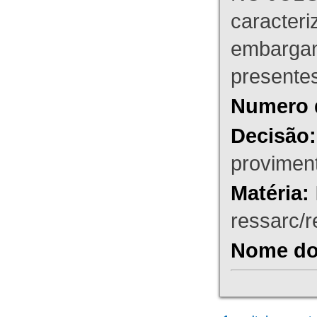
caracteri
embargant
presente
Numero 
Decisão:
proviment
Matéria:
ressarc/re
Nome do 