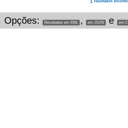
1
resultados encontr
Opções:
,
e
Resultados em XML
em JSON
em 