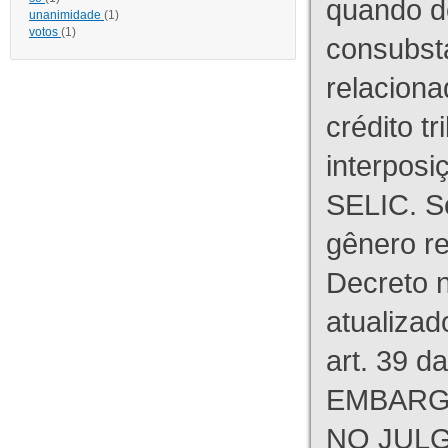
quando d
unanimidade
(1)
votos
(1)
consubst
relaciona
crédito tr
interpos
SELIC. S
gênero re
Decreto n
atualizad
art. 39 d
EMBARG
NO JULG