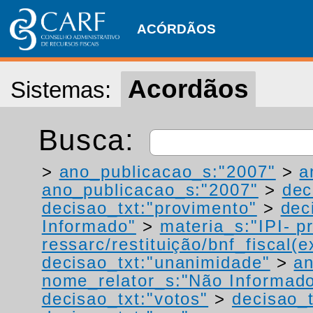
ACÓRDÃOS
Acordãos
Sistemas:
Busca:
>
ano_publicacao_s:"2007"
>
a
ano_publicacao_s:"2007"
>
dec
decisao_txt:"provimento"
>
dec
Informado"
>
materia_s:"IPI- p
ressarc/restituição/bnf_fiscal(ex
decisao_txt:"unanimidade"
>
a
nome_relator_s:"Não Informad
decisao_txt:"votos"
>
decisao_