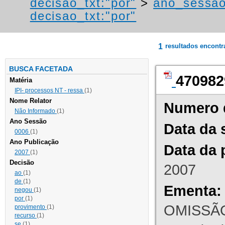
decisao_txt:"por"
>
ano_sessao
decisao_txt:"por"
1
resultados encont
BUSCA FACETADA
470982
Matéria
IPI- processos NT - ressa
(1)
Nome Relator
Numero 
Não Informado
(1)
Ano Sessão
Data da 
0006
(1)
Ano Publicação
Data da 
2007
(1)
Decisão
2007
ao
(1)
de
(1)
Ementa:
negou
(1)
por
(1)
OMISSÃO
provimento
(1)
recurso
(1)
se
(1)