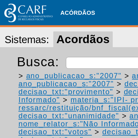
ACÓRDÃOS
Acordãos
Sistemas:
Busca:
>
ano_publicacao_s:"2007"
>
a
ano_publicacao_s:"2007"
>
dec
decisao_txt:"provimento"
>
dec
Informado"
>
materia_s:"IPI- p
ressarc/restituição/bnf_fiscal(ex
decisao_txt:"unanimidade"
>
a
nome_relator_s:"Não Informad
decisao_txt:"votos"
>
decisao_