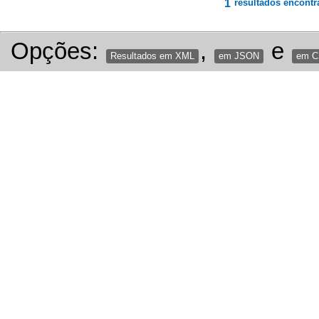
1
resultados encontr
Opções:
,
e
Resultados em XML
em JSON
em 