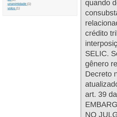
quando d
unanimidade
(1)
votos
(1)
consubst
relaciona
crédito tr
interpos
SELIC. S
gênero re
Decreto n
atualizad
art. 39 d
EMBARG
NO JULG