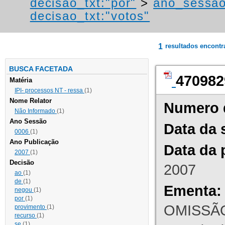
decisao_txt:"por"
>
ano_sessao
decisao_txt:"votos"
1
resultados encont
BUSCA FACETADA
470982
Matéria
IPI- processos NT - ressa
(1)
Nome Relator
Numero 
Não Informado
(1)
Ano Sessão
Data da 
0006
(1)
Ano Publicação
Data da 
2007
(1)
Decisão
2007
ao
(1)
de
(1)
Ementa:
negou
(1)
por
(1)
OMISSÃO
provimento
(1)
recurso
(1)
se
(1)