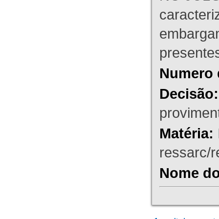
caracteri
embargant
presente
Numero 
Decisão:
proviment
Matéria:
ressarc/re
Nome do 