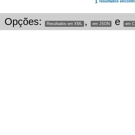
1
resultados encontr
Opções:
,
e
Resultados em XML
em JSON
em 