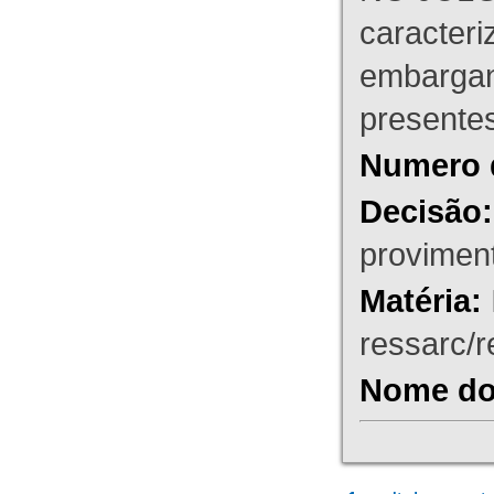
caracteri
embargant
presente
Numero 
Decisão:
proviment
Matéria:
ressarc/re
Nome do 