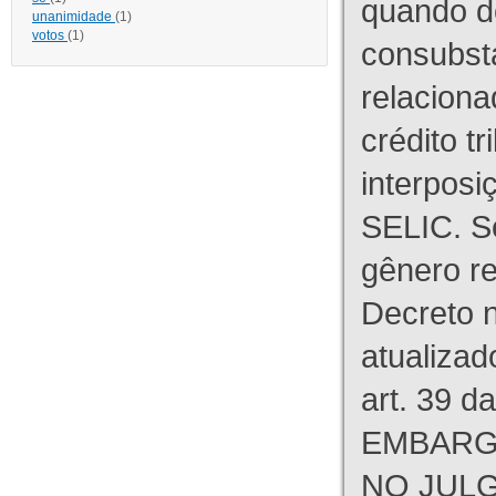
quando d
unanimidade
(1)
votos
(1)
consubst
relaciona
crédito tr
interpos
SELIC. S
gênero re
Decreto n
atualizad
art. 39 d
EMBARG
NO JULG