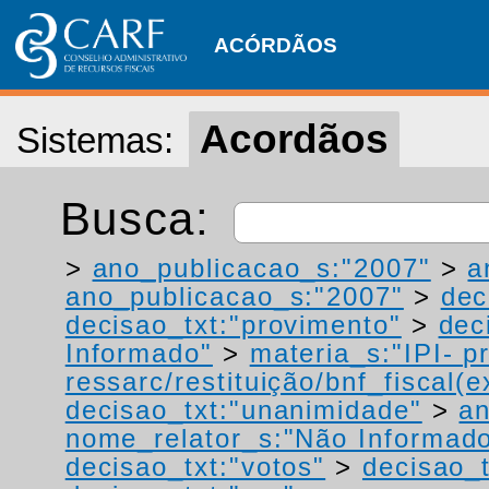
ACÓRDÃOS
Acordãos
Sistemas:
Busca:
>
ano_publicacao_s:"2007"
>
a
ano_publicacao_s:"2007"
>
dec
decisao_txt:"provimento"
>
dec
Informado"
>
materia_s:"IPI- p
ressarc/restituição/bnf_fiscal(ex
decisao_txt:"unanimidade"
>
a
nome_relator_s:"Não Informad
decisao_txt:"votos"
>
decisao_