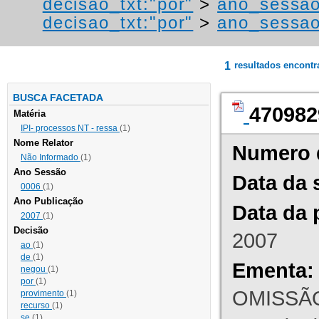
decisao_txt:"por"
>
ano_sessao
decisao_txt:"por"
>
ano_sessao
1
resultados encont
BUSCA FACETADA
470982
Matéria
IPI- processos NT - ressa
(1)
Nome Relator
Numero 
Não Informado
(1)
Ano Sessão
Data da 
0006
(1)
Ano Publicação
Data da 
2007
(1)
Decisão
2007
ao
(1)
de
(1)
Ementa:
negou
(1)
por
(1)
OMISSÃO
provimento
(1)
recurso
(1)
se
(1)