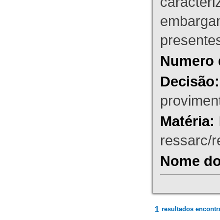
caracteri
embargant
presente
Numero 
Decisão:
proviment
Matéria:
ressarc/re
Nome do 
1
resultados encontr