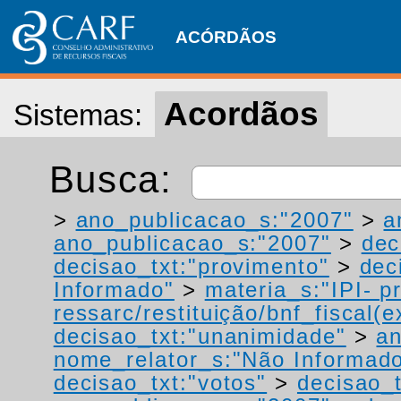
ACÓRDÃOS
Acordãos
Sistemas:
Busca:
>
ano_publicacao_s:"2007"
>
a
ano_publicacao_s:"2007"
>
dec
decisao_txt:"provimento"
>
dec
Informado"
>
materia_s:"IPI- p
ressarc/restituição/bnf_fiscal(ex
decisao_txt:"unanimidade"
>
a
nome_relator_s:"Não Informad
decisao_txt:"votos"
>
decisao_