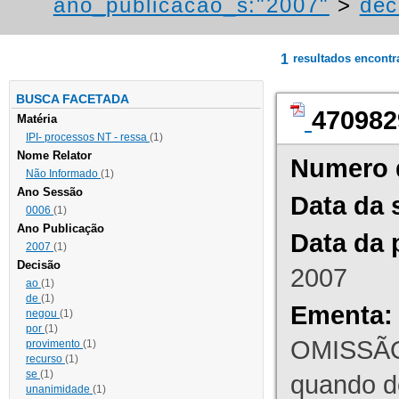
ano_publicacao_s:"2007"
>
dec
1
resultados encont
BUSCA FACETADA
470982
Matéria
IPI- processos NT - ressa
(1)
Nome Relator
Numero 
Não Informado
(1)
Ano Sessão
Data da 
0006
(1)
Ano Publicação
Data da 
2007
(1)
Decisão
2007
ao
(1)
de
(1)
Ementa:
negou
(1)
por
(1)
OMISSÃO
provimento
(1)
recurso
(1)
se
(1)
quando d
unanimidade
(1)