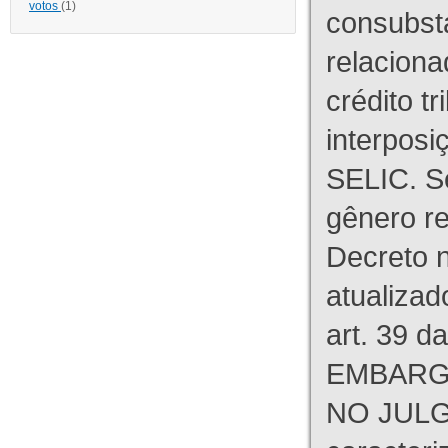
votos
(1)
consubst
relaciona
crédito tr
interpos
SELIC. S
gênero re
Decreto n
atualizad
art. 39 d
EMBARG
NO JULG