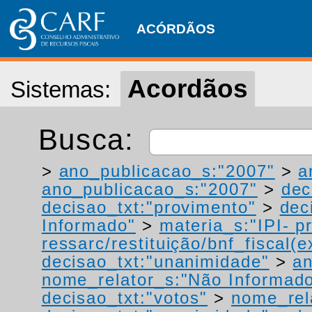
ACÓRDÃOS
Acordãos
Sistemas:
Busca:
>
ano_publicacao_s:"2007"
>
a
ano_publicacao_s:"2007"
>
dec
decisao_txt:"provimento"
>
dec
Informado"
>
materia_s:"IPI- p
ressarc/restituição/bnf_fiscal(ex
decisao_txt:"unanimidade"
>
a
nome_relator_s:"Não Informad
decisao_txt:"votos"
>
nome_rel