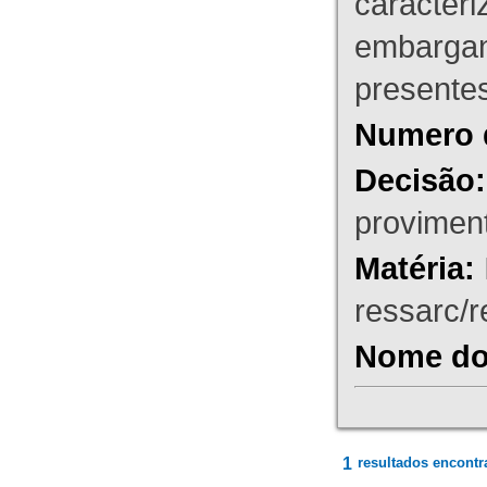
caracteri
embargant
presente
Numero 
Decisão:
proviment
Matéria:
ressarc/re
Nome do 
1
resultados encontr