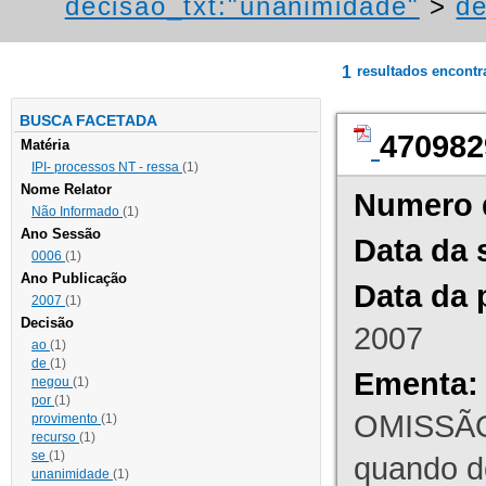
decisao_txt:"unanimidade"
>
de
1
resultados encont
BUSCA FACETADA
470982
Matéria
IPI- processos NT - ressa
(1)
Nome Relator
Numero 
Não Informado
(1)
Ano Sessão
Data da 
0006
(1)
Ano Publicação
Data da 
2007
(1)
Decisão
2007
ao
(1)
de
(1)
Ementa:
negou
(1)
por
(1)
OMISSÃO
provimento
(1)
recurso
(1)
se
(1)
quando d
unanimidade
(1)