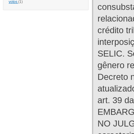
votos
(1)
consubst
relaciona
crédito tr
interpos
SELIC. S
gênero re
Decreto n
atualizad
art. 39 d
EMBARG
NO JULG