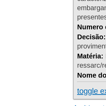
embargant
presente
Numero 
Decisão:
proviment
Matéria:
ressarc/re
Nome do 
toggle e