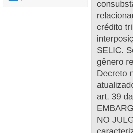
consubst
relaciona
crédito tr
interpos
SELIC. S
gênero re
Decreto n
atualizad
art. 39 d
EMBARG
NO JULG
caracteri