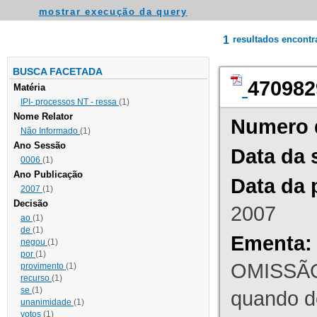
mostrar execução da query
1
resultados encont
BUSCA FACETADA
470982
Matéria
IPI- processos NT - ressa
(1)
Nome Relator
Numero 
Não Informado
(1)
Ano Sessão
Data da 
0006
(1)
Ano Publicação
Data da 
2007
(1)
Decisão
2007
ao
(1)
de
(1)
Ementa:
negou
(1)
por
(1)
OMISSÃO
provimento
(1)
recurso
(1)
se
(1)
quando d
unanimidade
(1)
votos
(1)