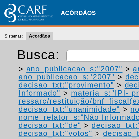
ACÓRDÃOS
Acordãos
Sistemas:
Busca:
>
ano_publicacao_s:"2007"
>
a
ano_publicacao_s:"2007"
>
dec
decisao_txt:"provimento"
>
dec
Informado"
>
materia_s:"IPI- p
ressarc/restituição/bnf_fiscal(ex
decisao_txt:"unanimidade"
>
no
nome_relator_s:"Não Informad
decisao_txt:"de"
>
decisao_txt
decisao_txt:"votos"
>
decisao_t