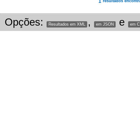
1
resultados encontr
Opções:
,
e
Resultados em XML
em JSON
em 