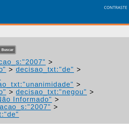
CONTRASTE
cao_s:"2007"
>
o"
>
decisao_txt:"de"
>
-
ao_txt:"unanimidade"
>
o"
>
decisao_txt:"negou"
>
Não Informado"
>
cacao_s:"2007"
>
t:"de"