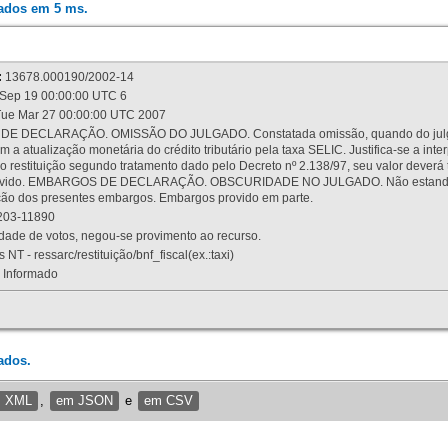
rados em 5 ms.
:
13678.000190/2002-14
Sep 19 00:00:00 UTC 6
ue Mar 27 00:00:00 UTC 2007
 DECLARAÇÃO. OMISSÃO DO JULGADO. Constatada omissão, quando do julgamen
m a atualização monetária do crédito tributário pela taxa SELIC. Justifica-se a 
 restituição segundo tratamento dado pelo Decreto nº 2.138/97, seu valor deverá 
rovido. EMBARGOS DE DECLARAÇÃO. OBSCURIDADE NO JULGADO. Não estando dev
osição dos presentes embargos. Embargos provido em parte.
03-11890
ade de votos, negou-se provimento ao recurso.
 NT - ressarc/restituição/bnf_fiscal(ex.:taxi)
Informado
ados.
m XML
,
em JSON
e
em CSV