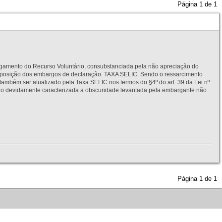
Página
1
de
1
to do Recurso Voluntário, consubstanciada pela não apreciação do
interposição dos embargos de declaração. TAXA SELIC. Sendo o ressarcimento
também ser atualizado pela Taxa SELIC nos termos do §4º do art. 39 da Lei nº
idamente caracterizada a obscuridade levantada pela embargante não
Página
1
de
1