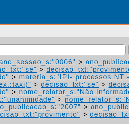
ano_sessao_s:"0006"
>
ano_publica
ao_txt:"se"
>
decisao_txt:"proviment
do"
>
materia_s:"IPI- processos NT 
ex.:taxi)"
>
decisao_txt:"se"
>
decis
do"
>
nome_relator_s:"Não Informad
t:"unanimidade"
>
nome_relator_s:"
o_publicacao_s:"2007"
>
ano_publi
cisao_txt:"provimento"
>
decisao_tx