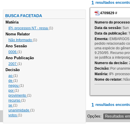
1
resultados encont
4709829
#
BUSCA FACETADA
Matéria
Numero do processo
Data da sessão:
Sun 
IPI- processos NT - ressa
(1)
Data da publicação:
T
Nome Relator
Ementa:
EMBARGOS DE
Não Informado
(1)
pedido relacionado co
Ano Sessão
uma espécie do gênero
0006
(1)
9.250/95. Recurso p
se justifica a interp
Ano Publicação
Numero da decisão:
2
2007
(1)
Decisão:
Por unanimid
Decisão
Matéria:
IPI- processos
ao
(1)
Nome do relator:
Não 
de
(1)
negou
(1)
por
(1)
provimento
(1)
recurso
(1)
1
resultados encontr
se
(1)
unanimidade
(1)
votos
(1)
Opções:
Resultados e