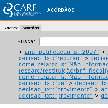
ACÓRDÃOS
Acordãos
Sistemas:
Busca:
>
ano_publicacao_s:"2007"
>
decisao_txt:"recurso"
>
decis
nome_relator_s:"Não Informa
ressarc/restituição/bnf_fiscal(
nome_relator_s:"Não Informa
decisao_txt:"de"
>
decisao_tx
decisao_txt:"provimento"
>
an
decisao_txt:"provimento"
>
de