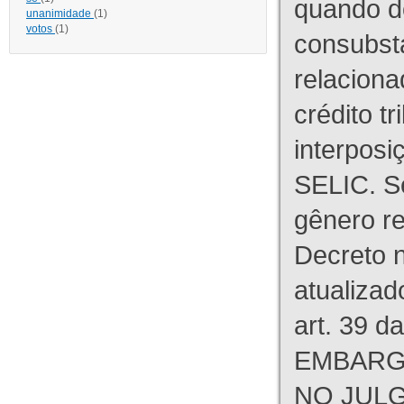
quando d
unanimidade
(1)
votos
(1)
consubst
relaciona
crédito tr
interpos
SELIC. S
gênero re
Decreto n
atualizad
art. 39 d
EMBARG
NO JULG