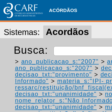
ACÓRDÃOS
Acordãos
Sistemas:
Busca:
>
ano_publicacao_s:"2007"
>
a
ano_publicacao_s:"2007"
>
dec
decisao_txt:"provimento"
>
dec
Informado"
>
materia_s:"IPI- p
ressarc/restituição/bnf_fiscal(ex
decisao_txt:"unanimidade"
>
no
nome_relator_s:"Não Informad
decisao_txt:"unanimidade"
>
ma