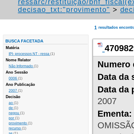
ressarc/restituição/bnf_fiscal(ex
decisao_txt:"provimento"
>
dec
1
resultados encont
BUSCA FACETADA
470982
Matéria
IPI- processos NT - ressa
(1)
Nome Relator
Numero 
Não Informado
(1)
Ano Sessão
Data da 
0006
(1)
Ano Publicação
Data da 
2007
(1)
Decisão
2007
ao
(1)
de
(1)
Ementa:
negou
(1)
por
(1)
OMISSÃO
provimento
(1)
recurso
(1)
se
(1)