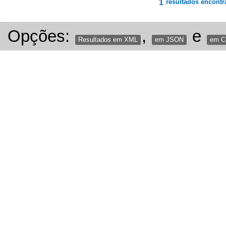
1
resultados encontr
Opções:
,
e
Resultados em XML
em JSON
em 