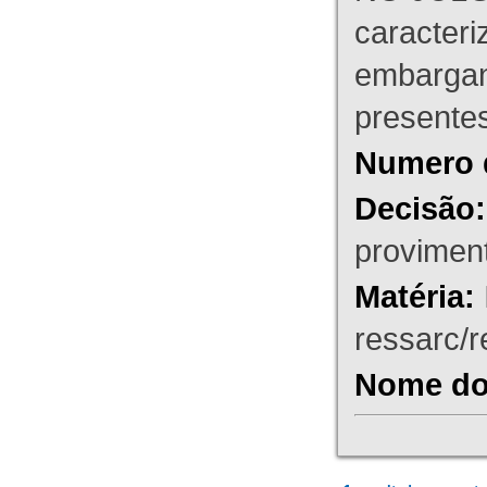
caracteri
embargant
presente
Numero 
Decisão:
proviment
Matéria:
ressarc/re
Nome do 