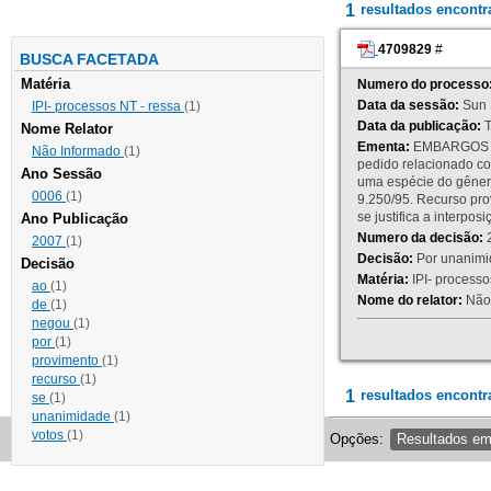
1
resultados encont
4709829
#
BUSCA FACETADA
Matéria
Numero do processo
Data da sessão:
Sun 
IPI- processos NT - ressa
(1)
Data da publicação:
T
Nome Relator
Ementa:
EMBARGOS DE
Não Informado
(1)
pedido relacionado co
Ano Sessão
uma espécie do gênero
0006
(1)
9.250/95. Recurso p
se justifica a interp
Ano Publicação
Numero da decisão:
2
2007
(1)
Decisão:
Por unanimid
Decisão
Matéria:
IPI- processos
ao
(1)
Nome do relator:
Não 
de
(1)
negou
(1)
por
(1)
provimento
(1)
recurso
(1)
1
resultados encontr
se
(1)
unanimidade
(1)
votos
(1)
Opções:
Resultados e