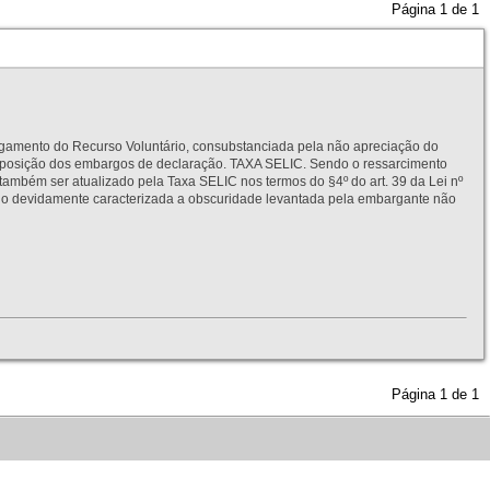
Página
1
de
1
to do Recurso Voluntário, consubstanciada pela não apreciação do
interposição dos embargos de declaração. TAXA SELIC. Sendo o ressarcimento
também ser atualizado pela Taxa SELIC nos termos do §4º do art. 39 da Lei nº
idamente caracterizada a obscuridade levantada pela embargante não
Página
1
de
1