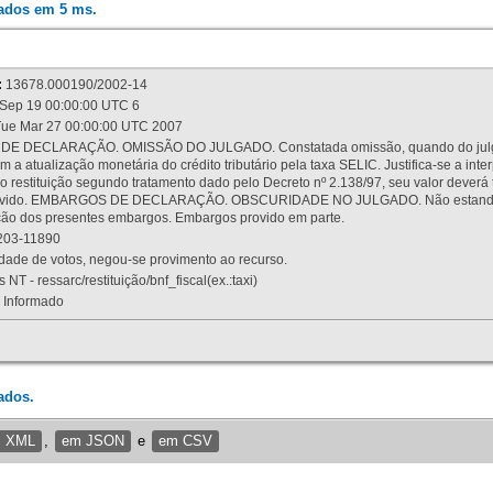
rados em 5 ms.
:
13678.000190/2002-14
Sep 19 00:00:00 UTC 6
ue Mar 27 00:00:00 UTC 2007
 DECLARAÇÃO. OMISSÃO DO JULGADO. Constatada omissão, quando do julgamen
m a atualização monetária do crédito tributário pela taxa SELIC. Justifica-se a 
 restituição segundo tratamento dado pelo Decreto nº 2.138/97, seu valor deverá 
rovido. EMBARGOS DE DECLARAÇÃO. OBSCURIDADE NO JULGADO. Não estando dev
osição dos presentes embargos. Embargos provido em parte.
03-11890
ade de votos, negou-se provimento ao recurso.
 NT - ressarc/restituição/bnf_fiscal(ex.:taxi)
Informado
ados.
m XML
,
em JSON
e
em CSV