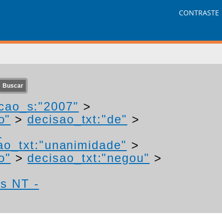
CONTRASTE
cao_s:"2007"
>
o"
>
decisao_txt:"de"
>
-
ao_txt:"unanimidade"
>
o"
>
decisao_txt:"negou"
>
os NT -