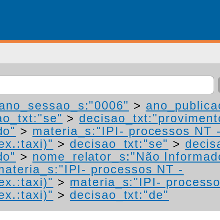
ano_sessao_s:"0006"
>
ano_publica
ao_txt:"se"
>
decisao_txt:"proviment
do"
>
materia_s:"IPI- processos NT 
ex.:taxi)"
>
decisao_txt:"se"
>
decis
do"
>
nome_relator_s:"Não Informad
materia_s:"IPI- processos NT -
ex.:taxi)"
>
materia_s:"IPI- process
ex.:taxi)"
>
decisao_txt:"de"