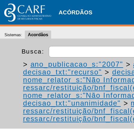
ACÓRDÃOS
Acordãos
Sistemas:
Busca:
>
ano_publicacao_s:"2007"
>
decisao_txt:"recurso"
>
decis
nome_relator_s:"Não Informa
ressarc/restituição/bnf_fiscal(
nome_relator_s:"Não Informa
decisao_txt:"unanimidade"
>
ressarc/restituição/bnf_fiscal(
ressarc/restituição/bnf_fiscal(