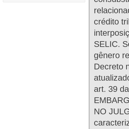
relaciona
crédito tr
interpos
SELIC. S
gênero re
Decreto n
atualizad
art. 39 d
EMBARG
NO JULG
caracteri