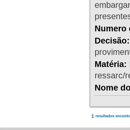
embargant
presente
Numero 
Decisão:
proviment
Matéria:
ressarc/re
Nome do 
1
resultados encontr