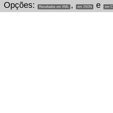
Opções:
,
e
Resultados em XML
em JSON
em 