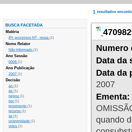
1
resultados encont
BUSCA FACETADA
470982
Matéria
IPI- processos NT - ressa
(1)
Nome Relator
Numero 
Não Informado
(1)
Ano Sessão
Data da 
0006
(1)
Ano Publicação
Data da 
2007
(1)
Decisão
2007
ao
(1)
de
(1)
Ementa:
negou
(1)
por
(1)
OMISSÃO
provimento
(1)
recurso
(1)
se
(1)
quando d
unanimidade
(1)
votos
(1)
consubst