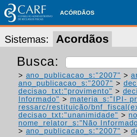
ACÓRDÃOS
Acordãos
Sistemas:
Busca:
>
ano_publicacao_s:"2007"
>
a
ano_publicacao_s:"2007"
>
dec
decisao_txt:"provimento"
>
dec
Informado"
>
materia_s:"IPI- p
ressarc/restituição/bnf_fiscal(ex
decisao_txt:"unanimidade"
>
no
nome_relator_s:"Não Informad
>
ano_publicacao_s:"2007"
>
d