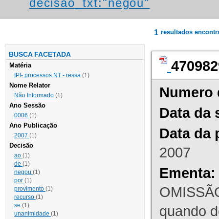
decisao_txt:"negou"
1
resultados encont
BUSCA FACETADA
470982
Matéria
IPI- processos NT - ressa
(1)
Nome Relator
Numero 
Não Informado
(1)
Ano Sessão
Data da 
0006
(1)
Ano Publicação
Data da 
2007
(1)
Decisão
2007
ao
(1)
de
(1)
Ementa:
negou
(1)
por
(1)
OMISSÃO
provimento
(1)
recurso
(1)
se
(1)
quando d
unanimidade
(1)