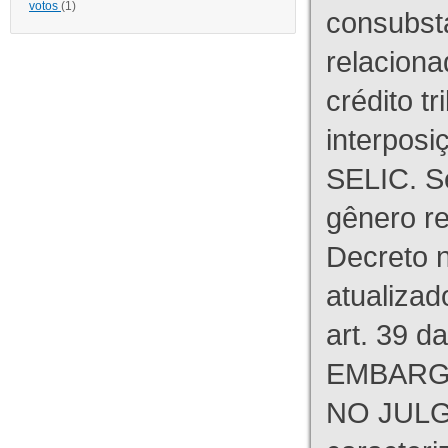
votos
(1)
consubst
relaciona
crédito tr
interpos
SELIC. S
gênero re
Decreto n
atualizad
art. 39 d
EMBARG
NO JULG