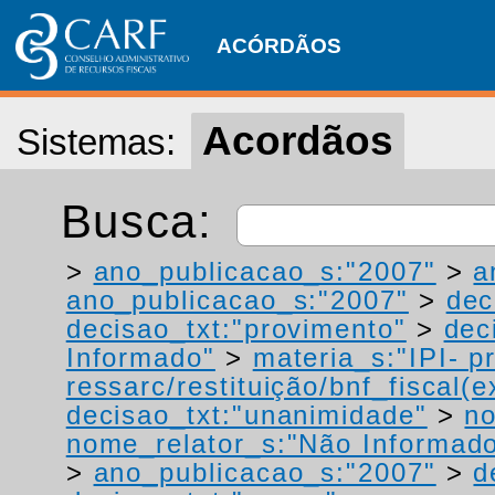
ACÓRDÃOS
Acordãos
Sistemas:
Busca:
>
ano_publicacao_s:"2007"
>
a
ano_publicacao_s:"2007"
>
dec
decisao_txt:"provimento"
>
dec
Informado"
>
materia_s:"IPI- p
ressarc/restituição/bnf_fiscal(ex
decisao_txt:"unanimidade"
>
no
nome_relator_s:"Não Informad
>
ano_publicacao_s:"2007"
>
d