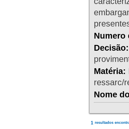
caracteri
embargant
presente
Numero 
Decisão:
proviment
Matéria:
ressarc/re
Nome do 
1
resultados encontr