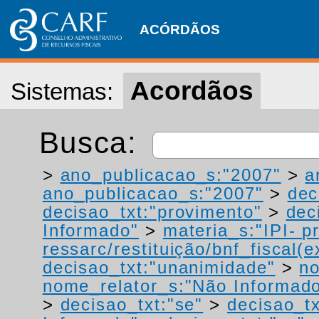
ACÓRDÃOS
Acordãos
Sistemas:
Busca:
>
ano_publicacao_s:"2007"
>
a
ano_publicacao_s:"2007"
>
dec
decisao_txt:"provimento"
>
dec
Informado"
>
materia_s:"IPI- p
ressarc/restituição/bnf_fiscal(ex
decisao_txt:"unanimidade"
>
no
nome_relator_s:"Não Informad
>
decisao_txt:"se"
>
decisao_t