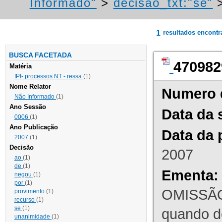
Informado"
>
decisao_txt:"se"
1
resultados encont
BUSCA FACETADA
470982
Matéria
IPI- processos NT - ressa
(1)
Nome Relator
Numero 
Não Informado
(1)
Ano Sessão
Data da 
0006
(1)
Ano Publicação
Data da 
2007
(1)
Decisão
2007
ao
(1)
de
(1)
Ementa:
negou
(1)
por
(1)
OMISSÃO
provimento
(1)
recurso
(1)
se
(1)
quando d
unanimidade
(1)