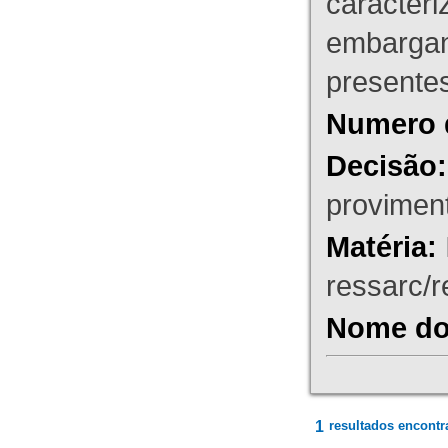
caracteri
embargant
presente
Numero 
Decisão:
proviment
Matéria:
ressarc/re
Nome do 
1
resultados encontr