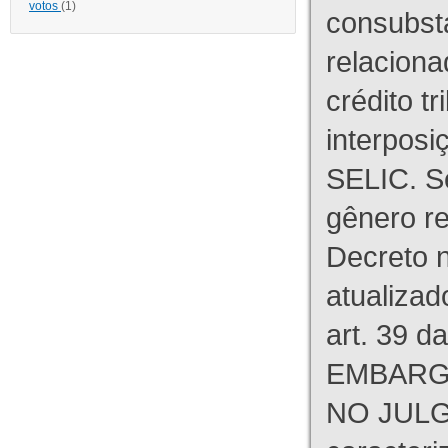
votos
(1)
consubst
relaciona
crédito tr
interpos
SELIC. S
gênero re
Decreto n
atualizad
art. 39 d
EMBARG
NO JULG