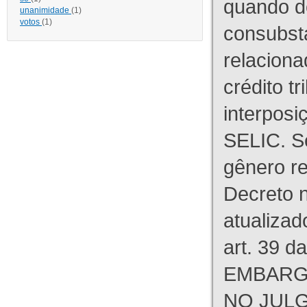
quando d
unanimidade
(1)
votos
(1)
consubst
relaciona
crédito tr
interpos
SELIC. S
gênero re
Decreto n
atualizad
art. 39 d
EMBARG
NO JULG