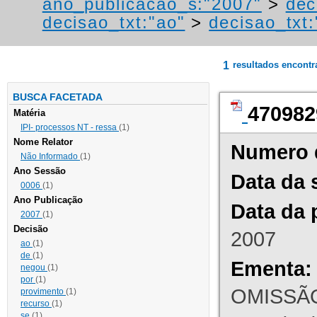
ano_publicacao_s:"2007"
>
dec
decisao_txt:"ao"
>
decisao_txt
1
resultados encont
BUSCA FACETADA
470982
Matéria
IPI- processos NT - ressa
(1)
Nome Relator
Numero 
Não Informado
(1)
Ano Sessão
Data da 
0006
(1)
Ano Publicação
Data da 
2007
(1)
Decisão
2007
ao
(1)
de
(1)
Ementa:
negou
(1)
por
(1)
OMISSÃO
provimento
(1)
recurso
(1)
se
(1)