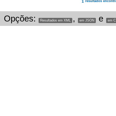
1
resultados encontr
Opções:
,
e
Resultados em XML
em JSON
em 