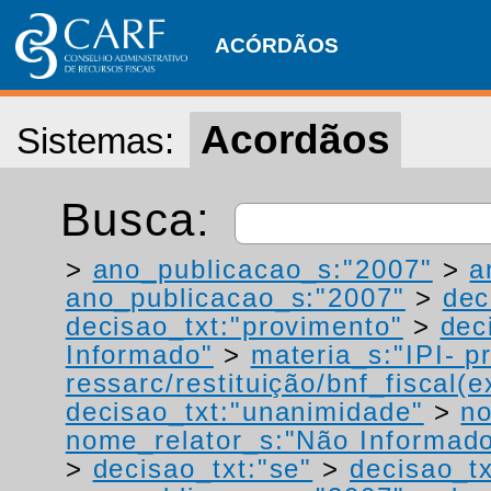
ACÓRDÃOS
Acordãos
Sistemas:
Busca:
>
ano_publicacao_s:"2007"
>
a
ano_publicacao_s:"2007"
>
dec
decisao_txt:"provimento"
>
dec
Informado"
>
materia_s:"IPI- p
ressarc/restituição/bnf_fiscal(ex
decisao_txt:"unanimidade"
>
no
nome_relator_s:"Não Informad
>
decisao_txt:"se"
>
decisao_tx