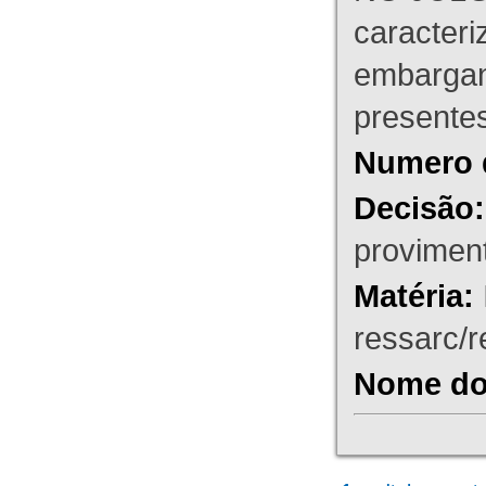
caracteri
embargant
presente
Numero 
Decisão:
proviment
Matéria:
ressarc/re
Nome do 