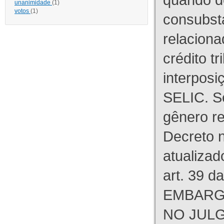
unanimidade
(1)
votos
(1)
consubst
relaciona
crédito tr
interpos
SELIC. S
gênero re
Decreto n
atualizad
art. 39 d
EMBARG
NO JULG