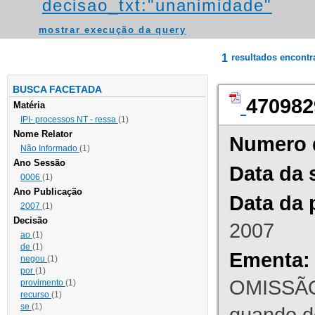
decisao_txt:"unanimidade"
mostrar execução da query
1
resultados encont
BUSCA FACETADA
470982
Matéria
IPI- processos NT - ressa
(1)
Nome Relator
Numero 
Não Informado
(1)
Ano Sessão
Data da 
0006
(1)
Ano Publicação
Data da 
2007
(1)
Decisão
2007
ao
(1)
de
(1)
Ementa:
negou
(1)
por
(1)
OMISSÃO
provimento
(1)
recurso
(1)
se
(1)
quando d