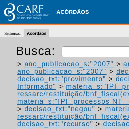
ACÓRDÃOS
Acordãos
Sistemas:
Busca:
>
ano_publicacao_s:"2007"
>
a
ano_publicacao_s:"2007"
>
dec
decisao_txt:"provimento"
>
dec
Informado"
>
materia_s:"IPI- p
ressarc/restituição/bnf_fiscal(ex
materia_s:"IPI- processos NT - r
>
decisao_txt:"negou"
>
materi
ressarc/restituição/bnf_fiscal(ex
decisao_txt:"recurso"
>
decisao