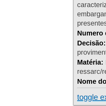
caracteri
embargant
presente
Numero 
Decisão:
proviment
Matéria:
ressarc/re
Nome do 
toggle e