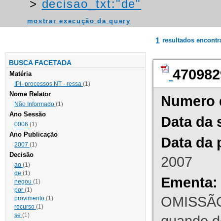
>
decisao_txt:"de"
mostrar execução da query
1
resultados encont
BUSCA FACETADA
470982
Matéria
IPI- processos NT - ressa
(1)
Nome Relator
Numero 
Não Informado
(1)
Ano Sessão
Data da 
0006
(1)
Ano Publicação
Data da 
2007
(1)
Decisão
2007
ao
(1)
de
(1)
Ementa:
negou
(1)
por
(1)
OMISSÃO
provimento
(1)
recurso
(1)
se
(1)
quando d