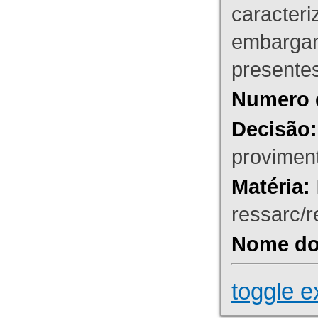
caracteri
embargant
presente
Numero 
Decisão:
proviment
Matéria:
ressarc/re
Nome do 
toggle e