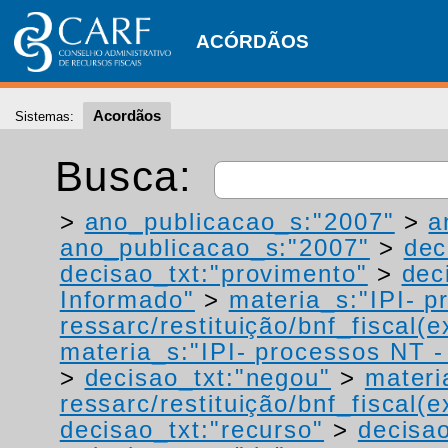
ACÓRDÃOS
Acordãos
Sistemas:
Busca:
>
ano_publicacao_s:"2007"
>
a
ano_publicacao_s:"2007"
>
dec
decisao_txt:"provimento"
>
dec
Informado"
>
materia_s:"IPI- p
ressarc/restituição/bnf_fiscal(ex
materia_s:"IPI- processos NT - r
>
decisao_txt:"negou"
>
materi
ressarc/restituição/bnf_fiscal(ex
decisao_txt:"recurso"
>
decisao