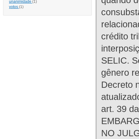
unanimidade
(1)
votos
(1)
consubst
relaciona
crédito tr
interpos
SELIC. S
gênero re
Decreto n
atualizad
art. 39 d
EMBARG
NO JULG