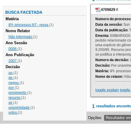
4709829
#
BUSCA FACETADA
Matéria
Numero do processo
Data da sessão:
Sun 
IPI- processos NT - ressa
(1)
Data da publicação:
T
Nome Relator
Ementa:
EMBARGOS DE
Não Informado
(1)
pedido relacionado co
Ano Sessão
uma espécie do gênero
0006
(1)
9.250/95. Recurso p
se justifica a interp
Ano Publicação
Numero da decisão:
2
2007
(1)
Decisão:
Por unanimid
Decisão
Matéria:
IPI- processos
ao
(1)
Nome do relator:
Não 
de
(1)
negou
(1)
por
(1)
toggle explain
toggle 
provimento
(1)
recurso
(1)
se
(1)
1
resultados encontr
unanimidade
(1)
votos
(1)
Opções:
Resultados e