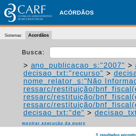
ACÓRDÃOS
Acordãos
Sistemas:
Busca:
>
ano_publicacao_s:"2007"
>
decisao_txt:"recurso"
>
decis
nome_relator_s:"Não Informa
ressarc/restituição/bnf_fiscal(
ressarc/restituição/bnf_fiscal(
ressarc/restituição/bnf_fiscal(
decisao_txt:"de"
>
decisao_tx
mostrar execução da query
1
resultados encont