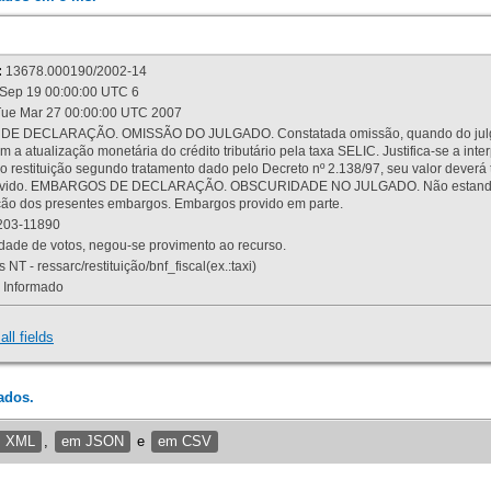
:
13678.000190/2002-14
Sep 19 00:00:00 UTC 6
ue Mar 27 00:00:00 UTC 2007
 DECLARAÇÃO. OMISSÃO DO JULGADO. Constatada omissão, quando do julgamen
m a atualização monetária do crédito tributário pela taxa SELIC. Justifica-se a 
 restituição segundo tratamento dado pelo Decreto nº 2.138/97, seu valor deverá 
rovido. EMBARGOS DE DECLARAÇÃO. OBSCURIDADE NO JULGADO. Não estando dev
osição dos presentes embargos. Embargos provido em parte.
03-11890
ade de votos, negou-se provimento ao recurso.
 NT - ressarc/restituição/bnf_fiscal(ex.:taxi)
Informado
all fields
ados.
m XML
,
em JSON
e
em CSV