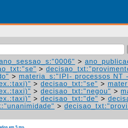
ano_sessao_s:"0006"
>
ano_publica
ao_txt:"se"
>
decisao_txt:"proviment
do"
>
materia_s:"IPI- processos NT 
ex.:taxi)"
>
decisao_txt:"se"
>
mater
ex.:taxi)"
>
decisao_txt:"negou"
>
m
ex.:taxi)"
>
decisao_txt:"de"
>
decis
t:"unanimidade"
>
decisao_txt:"prov
rados em 5 ms.