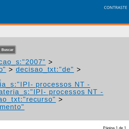
CONTRASTE
cao_s:"2007"
>
o"
>
decisao_txt:"de"
>
-
ia_s:"IPI- processos NT -
ateria_s:"IPI- processos NT -
ao_txt:"recurso"
>
imento"
Página
1
de
1