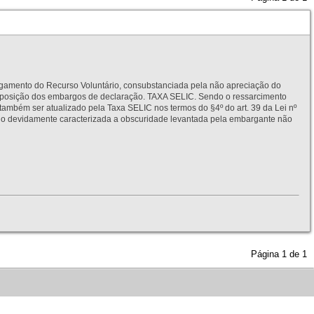
to do Recurso Voluntário, consubstanciada pela não apreciação do
interposição dos embargos de declaração. TAXA SELIC. Sendo o ressarcimento
também ser atualizado pela Taxa SELIC nos termos do §4º do art. 39 da Lei nº
idamente caracterizada a obscuridade levantada pela embargante não
Página
1
de
1