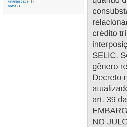
unanimidade
(1)
votos
(1)
consubst
relaciona
crédito tr
interpos
SELIC. S
gênero re
Decreto n
atualizad
art. 39 d
EMBARG
NO JULG