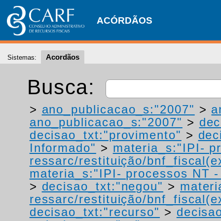
ACÓRDÃOS
Acordãos
Sistemas:
Busca:
>
ano_publicacao_s:"2007"
>
a
ano_publicacao_s:"2007"
>
dec
decisao_txt:"provimento"
>
dec
Informado"
>
materia_s:"IPI- p
ressarc/restituição/bnf_fiscal(ex
materia_s:"IPI- processos NT - r
>
decisao_txt:"negou"
>
materi
ressarc/restituição/bnf_fiscal(ex
decisao_txt:"recurso"
>
decisao