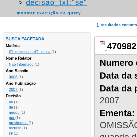
>
decisao_txt:"se"
mostrar execução da query
1
resultados encont
BUSCA FACETADA
470982
Matéria
IPI- processos NT - ressa
(1)
Nome Relator
Numero 
Não Informado
(1)
Ano Sessão
Data da 
0006
(1)
Ano Publicação
Data da 
2007
(1)
Decisão
2007
ao
(1)
de
(1)
Ementa:
negou
(1)
por
(1)
OMISSÃO
provimento
(1)
recurso
(1)
se
(1)
quando d