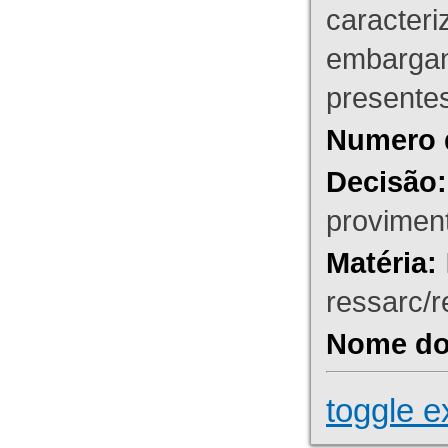
caracteri
embargant
presente
Numero 
Decisão:
proviment
Matéria:
ressarc/re
Nome do 
toggle e