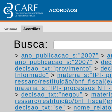
ACÓRDÃOS
Acordãos
Sistemas:
Busca:
>
ano_publicacao_s:"2007"
>
a
ano_publicacao_s:"2007"
>
dec
decisao_txt:"provimento"
>
dec
Informado"
>
materia_s:"IPI- p
ressarc/restituição/bnf_fiscal(ex
materia_s:"IPI- processos NT - r
>
decisao_txt:"negou"
>
materi
ressarc/restituição/bnf_fiscal(ex
decisao_txt:"se"
>
nome_relato