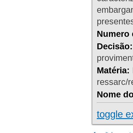
embargant
presente
Numero 
Decisão:
proviment
Matéria:
ressarc/re
Nome do 
toggle e