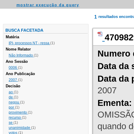
mostrar execução da query
1
resultados encont
BUSCA FACETADA
470982
Matéria
IPI- processos NT - ressa
(1)
Nome Relator
Numero 
Não Informado
(1)
Ano Sessão
Data da 
0006
(1)
Ano Publicação
Data da 
2007
(1)
Decisão
2007
ao
(1)
de
(1)
Ementa:
negou
(1)
por
(1)
OMISSÃO
provimento
(1)
recurso
(1)
se
(1)
quando d
unanimidade
(1)
votos
(1)