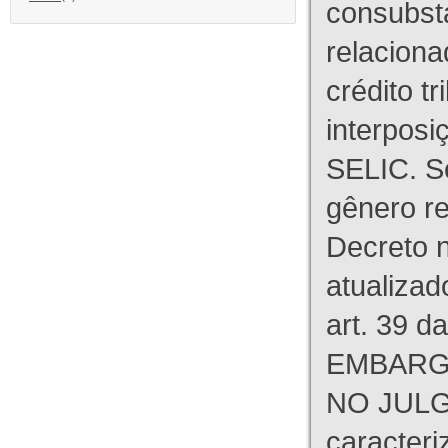
consubst
relaciona
crédito tr
interpos
SELIC. S
gênero re
Decreto n
atualizad
art. 39 d
EMBARG
NO JULG
caracteri