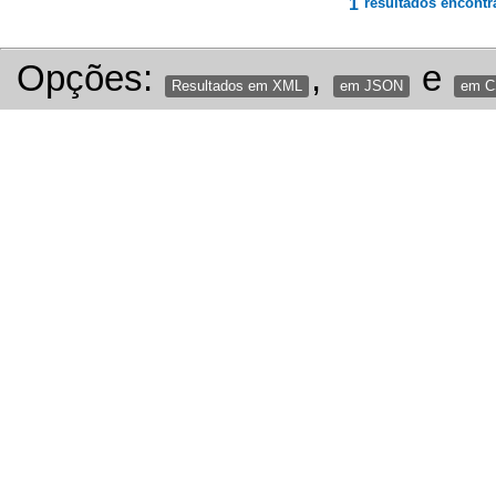
1
resultados encontr
Opções:
,
e
Resultados em XML
em JSON
em 