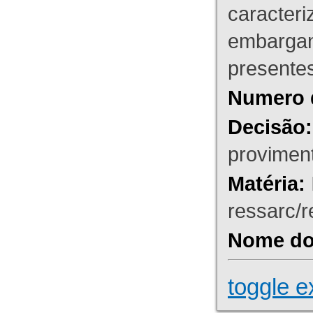
caracteri
embargant
presente
Numero 
Decisão:
proviment
Matéria:
ressarc/re
Nome do 
toggle e