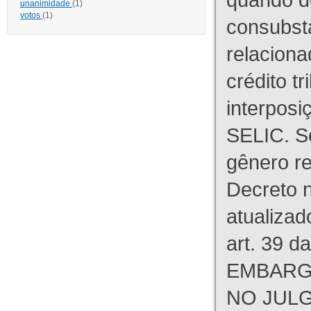
unanimidade
(1)
votos
(1)
consubst
relaciona
crédito tr
interpos
SELIC. S
gênero re
Decreto n
atualizad
art. 39 d
EMBARG
NO JULG