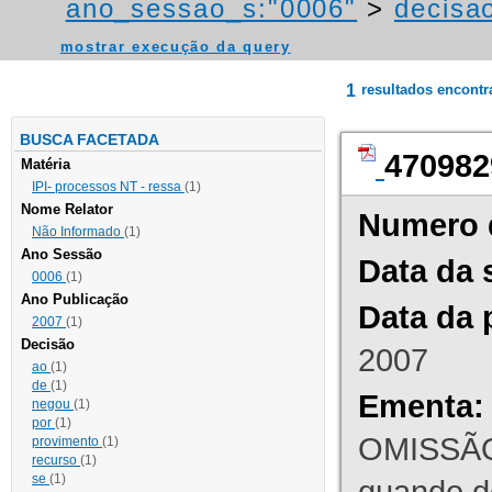
ano_sessao_s:"0006"
>
decisao
mostrar execução da query
1
resultados encont
BUSCA FACETADA
470982
Matéria
IPI- processos NT - ressa
(1)
Nome Relator
Numero 
Não Informado
(1)
Ano Sessão
Data da 
0006
(1)
Ano Publicação
Data da 
2007
(1)
Decisão
2007
ao
(1)
de
(1)
Ementa:
negou
(1)
por
(1)
OMISSÃO
provimento
(1)
recurso
(1)
se
(1)
quando d