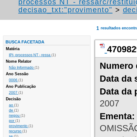
processos NT - ressarc/restituiç
decisao_txt:"provimento"
>
dec
1
resultados encont
BUSCA FACETADA
470982
Matéria
IPI- processos NT - ressa
(1)
Nome Relator
Numero 
Não Informado
(1)
Ano Sessão
Data da 
0006
(1)
Ano Publicação
Data da 
2007
(1)
Decisão
2007
ao
(1)
de
(1)
Ementa:
negou
(1)
por
(1)
OMISSÃO
provimento
(1)
recurso
(1)
se
(1)