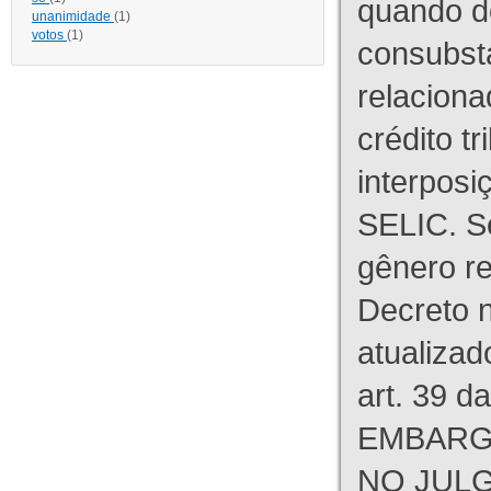
quando d
unanimidade
(1)
votos
(1)
consubst
relaciona
crédito tr
interpos
SELIC. S
gênero re
Decreto n
atualizad
art. 39 d
EMBARG
NO JULG