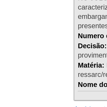
caracteri
embargant
presente
Numero 
Decisão:
proviment
Matéria:
ressarc/re
Nome do 