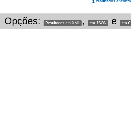
1
resultados encontr
Opções:
,
e
Resultados em XML
em JSON
em 