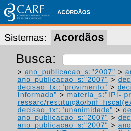
ACÓRDÃOS
Acordãos
Sistemas:
Busca:
>
ano_publicacao_s:"2007"
>
a
ano_publicacao_s:"2007"
>
dec
decisao_txt:"provimento"
>
dec
Informado"
>
materia_s:"IPI- p
ressarc/restituição/bnf_fiscal(ex
decisao_txt:"unanimidade"
>
de
ano_publicacao_s:"2007"
>
dec
ano_publicacao_s:"2007"
>
ano