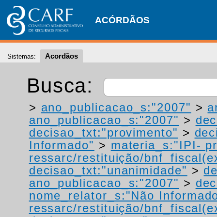
ACÓRDÃOS
Acordãos
Sistemas:
Busca:
>
ano_publicacao_s:"2007"
>
a
ano_publicacao_s:"2007"
>
dec
decisao_txt:"provimento"
>
dec
Informado"
>
materia_s:"IPI- p
ressarc/restituição/bnf_fiscal(ex
decisao_txt:"unanimidade"
>
de
ano_publicacao_s:"2007"
>
dec
nome_relator_s:"Não Informad
ressarc/restituição/bnf_fiscal(ex