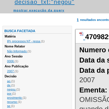
decisao_txt:"negou"
mostrar execução da query
1
resultados encont
BUSCA FACETADA
470982
Matéria
IPI- processos NT - ressa
(1)
Nome Relator
Numero 
Não Informado
(1)
Ano Sessão
Data da 
0006
(1)
Ano Publicação
Data da 
2007
(1)
Decisão
2007
ao
(1)
de
(1)
Ementa:
negou
(1)
por
(1)
OMISSÃO
provimento
(1)
recurso
(1)
se
(1)
quando d