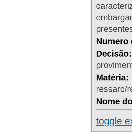
caracteri
embargant
presente
Numero 
Decisão:
proviment
Matéria:
ressarc/re
Nome do 
toggle e