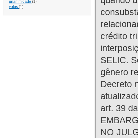
unanimidade
(1)
votos
(1)
consubst
relaciona
crédito tr
interpos
SELIC. S
gênero re
Decreto n
atualizad
art. 39 d
EMBARG
NO JULG