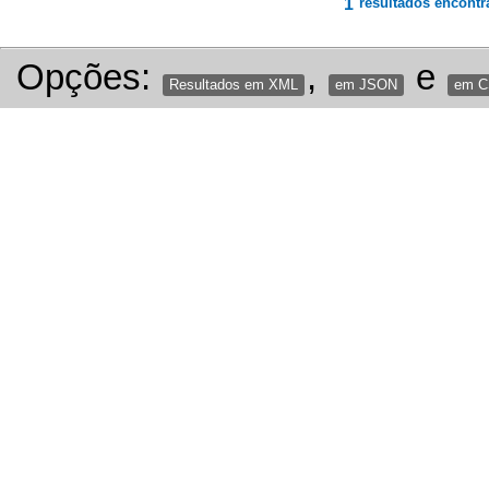
1
resultados encontr
Opções:
,
e
Resultados em XML
em JSON
em 