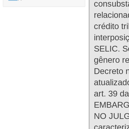
consubst
relaciona
crédito tr
interpos
SELIC. S
gênero re
Decreto n
atualizad
art. 39 d
EMBARG
NO JULG
caracteri