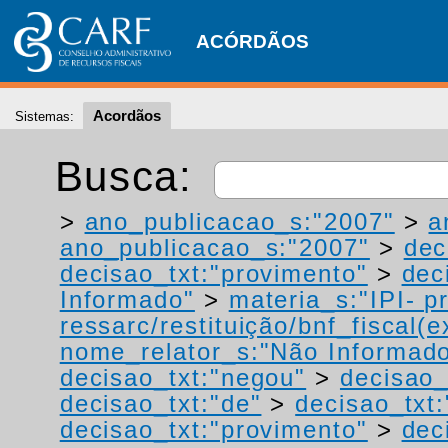
ACÓRDÃOS
Acordãos
Sistemas:
Busca:
>
ano_publicacao_s:"2007"
>
a
ano_publicacao_s:"2007"
>
dec
decisao_txt:"provimento"
>
dec
Informado"
>
materia_s:"IPI- p
ressarc/restituição/bnf_fiscal(ex
nome_relator_s:"Não Informad
decisao_txt:"negou"
>
decisao_
decisao_txt:"de"
>
decisao_txt:
decisao_txt:"provimento"
>
dec