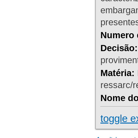
embargant
presente
Numero 
Decisão:
proviment
Matéria:
ressarc/re
Nome do 
toggle e