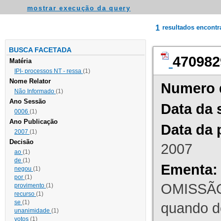
mostrar execução da query
1
resultados encont
BUSCA FACETADA
470982
Matéria
IPI- processos NT - ressa
(1)
Nome Relator
Numero 
Não Informado
(1)
Ano Sessão
Data da 
0006
(1)
Ano Publicação
Data da 
2007
(1)
Decisão
2007
ao
(1)
de
(1)
Ementa:
negou
(1)
por
(1)
OMISSÃO
provimento
(1)
recurso
(1)
se
(1)
quando d
unanimidade
(1)
votos
(1)