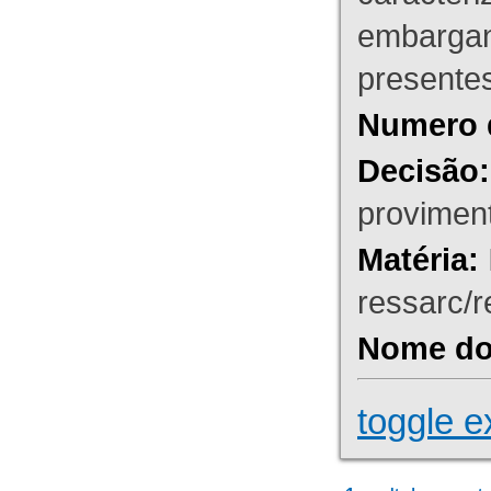
embargant
presente
Numero 
Decisão:
proviment
Matéria:
ressarc/re
Nome do 
toggle e