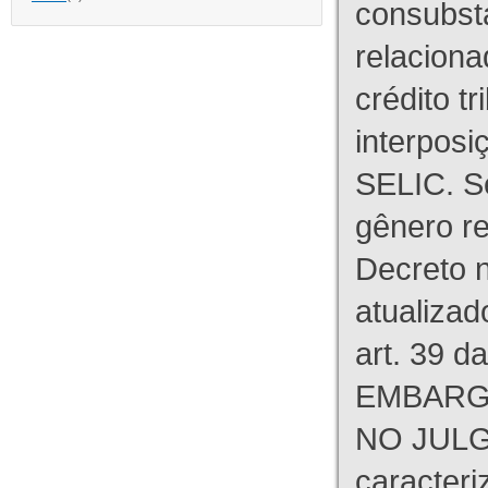
consubst
relaciona
crédito tr
interpos
SELIC. S
gênero re
Decreto n
atualizad
art. 39 d
EMBARG
NO JULG
caracteri