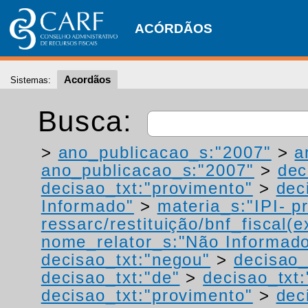
ACÓRDÃOS
Acordãos
Sistemas:
Busca:
>
ano_publicacao_s:"2007"
>
a
ano_publicacao_s:"2007"
>
dec
decisao_txt:"provimento"
>
dec
Informado"
>
materia_s:"IPI- p
ressarc/restituição/bnf_fiscal(ex
nome_relator_s:"Não Informad
decisao_txt:"negou"
>
decisao_
decisao_txt:"de"
>
decisao_txt:
decisao_txt:"provimento"
>
dec