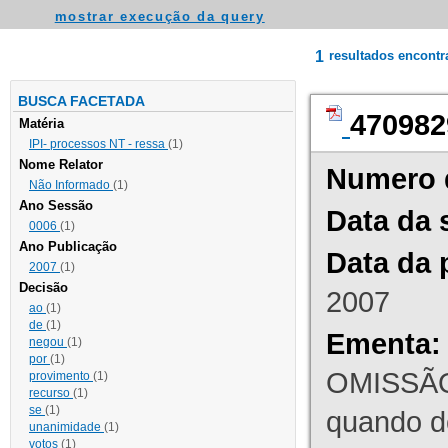
mostrar execução da query
1
resultados encont
BUSCA FACETADA
470982
Matéria
IPI- processos NT - ressa
(1)
Nome Relator
Numero 
Não Informado
(1)
Ano Sessão
Data da 
0006
(1)
Ano Publicação
Data da 
2007
(1)
Decisão
2007
ao
(1)
de
(1)
Ementa:
negou
(1)
por
(1)
OMISSÃO
provimento
(1)
recurso
(1)
se
(1)
quando d
unanimidade
(1)
votos
(1)