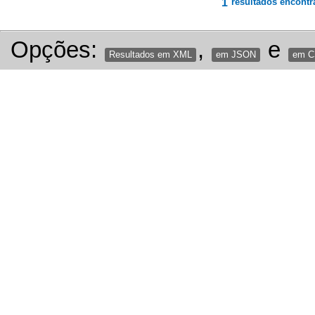
1
resultados encontr
Opções:
,
e
Resultados em XML
em JSON
em 