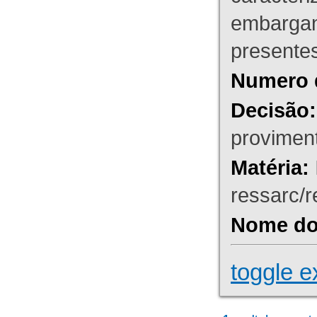
embargant
presente
Numero 
Decisão:
proviment
Matéria:
ressarc/re
Nome do 
toggle e