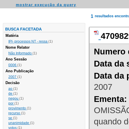
mostrar execução da query
1
resultados encont
BUSCA FACETADA
470982
Matéria
IPI- processos NT - ressa
(1)
Nome Relator
Numero 
Não Informado
(1)
Ano Sessão
Data da 
0006
(1)
Ano Publicação
Data da 
2007
(1)
Decisão
2007
ao
(1)
de
(1)
Ementa:
negou
(1)
por
(1)
OMISSÃO
provimento
(1)
recurso
(1)
se
(1)
quando d
unanimidade
(1)
votos
(1)