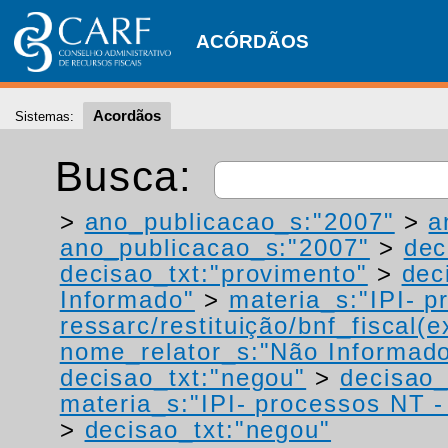
ACÓRDÃOS
Acordãos
Sistemas:
Busca:
>
ano_publicacao_s:"2007"
>
a
ano_publicacao_s:"2007"
>
dec
decisao_txt:"provimento"
>
dec
Informado"
>
materia_s:"IPI- p
ressarc/restituição/bnf_fiscal(ex
nome_relator_s:"Não Informad
decisao_txt:"negou"
>
decisao_
materia_s:"IPI- processos NT - r
>
decisao_txt:"negou"