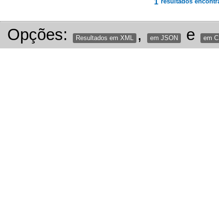
1
resultados encontr
Opções:
,
e
Resultados em XML
em JSON
em 