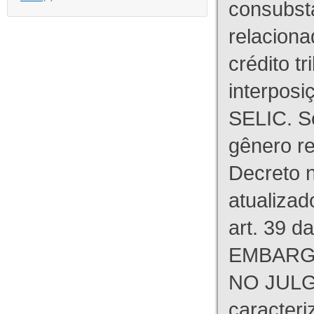
consubst
relaciona
crédito tr
interpos
SELIC. S
gênero re
Decreto n
atualizad
art. 39 d
EMBARG
NO JULG
caracteri