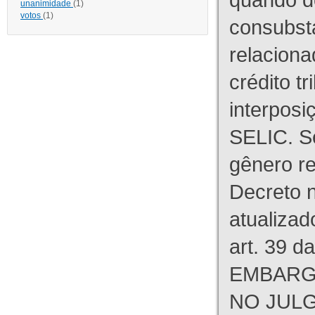
unanimidade
(1)
votos
(1)
consubst
relaciona
crédito tr
interpos
SELIC. S
gênero re
Decreto n
atualizad
art. 39 d
EMBARG
NO JULG