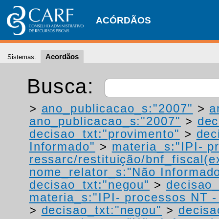
ACÓRDÃOS
Acordãos
Sistemas:
Busca:
>
ano_publicacao_s:"2007"
>
a
ano_publicacao_s:"2007"
>
dec
decisao_txt:"provimento"
>
dec
Informado"
>
materia_s:"IPI- p
ressarc/restituição/bnf_fiscal(ex
nome_relator_s:"Não Informad
decisao_txt:"negou"
>
decisao_
materia_s:"IPI- processos NT - r
>
decisao_txt:"negou"
>
decisa