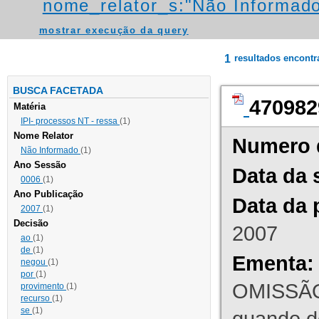
nome_relator_s:"Não Informad
mostrar execução da query
1
resultados encont
BUSCA FACETADA
470982
Matéria
IPI- processos NT - ressa
(1)
Nome Relator
Numero 
Não Informado
(1)
Ano Sessão
Data da 
0006
(1)
Ano Publicação
Data da 
2007
(1)
Decisão
2007
ao
(1)
de
(1)
Ementa:
negou
(1)
por
(1)
OMISSÃO
provimento
(1)
recurso
(1)
se
(1)
quando d