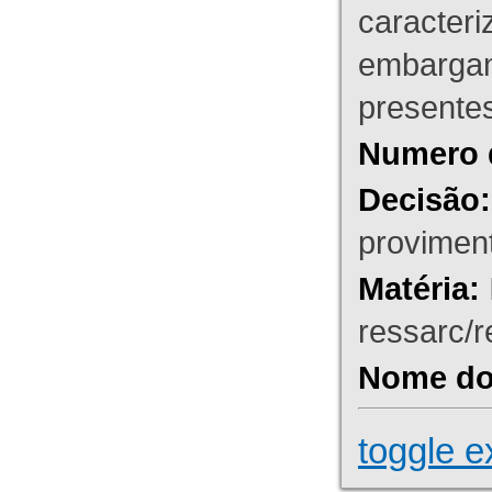
caracteri
embargant
presente
Numero 
Decisão:
proviment
Matéria:
ressarc/re
Nome do 
toggle e