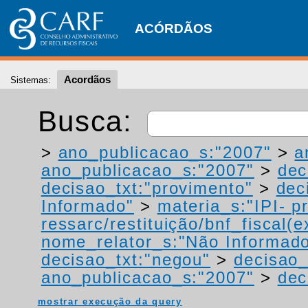
ACÓRDÃOS
Acordãos
Sistemas:
Busca:
>
ano_publicacao_s:"2007"
>
a
ano_publicacao_s:"2007"
>
dec
decisao_txt:"provimento"
>
dec
Informado"
>
materia_s:"IPI- p
ressarc/restituição/bnf_fiscal(ex
nome_relator_s:"Não Informad
decisao_txt:"negou"
>
decisao_
ano_publicacao_s:"2007"
>
dec
mostrar execução da query