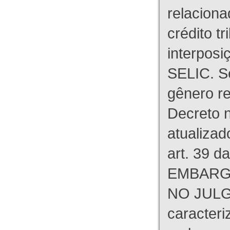
relaciona
crédito tr
interpos
SELIC. S
gênero re
Decreto n
atualizad
art. 39 d
EMBARG
NO JULG
caracteri