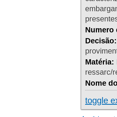
embargant
presente
Numero 
Decisão:
proviment
Matéria:
ressarc/re
Nome do 
toggle e