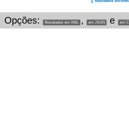
1
resultados encontr
Opções:
,
e
Resultados em XML
em JSON
em 