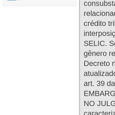
consubst
relaciona
crédito tr
interpos
SELIC. S
gênero re
Decreto n
atualizad
art. 39 d
EMBARG
NO JULG
caracteri