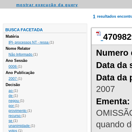
mostrar execução da query
1
resultados encont
BUSCA FACETADA
470982
Matéria
IPI- processos NT - ressa
(1)
Nome Relator
Numero 
Não Informado
(1)
Ano Sessão
Data da 
0006
(1)
Ano Publicação
Data da 
2007
(1)
Decisão
2007
ao
(1)
de
(1)
Ementa:
negou
(1)
por
(1)
OMISSÃO
provimento
(1)
recurso
(1)
se
(1)
quando d
unanimidade
(1)
votos
(1)