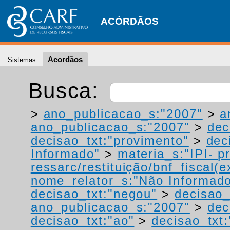
ACÓRDÃOS
Acordãos
Sistemas:
Busca:
>
ano_publicacao_s:"2007"
>
a
ano_publicacao_s:"2007"
>
dec
decisao_txt:"provimento"
>
dec
Informado"
>
materia_s:"IPI- p
ressarc/restituição/bnf_fiscal(ex
nome_relator_s:"Não Informad
decisao_txt:"negou"
>
decisao_
ano_publicacao_s:"2007"
>
dec
decisao_txt:"ao"
>
decisao_txt: