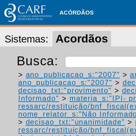
ACÓRDÃOS
Acordãos
Sistemas:
Busca:
>
ano_publicacao_s:"2007"
>
a
ano_publicacao_s:"2007"
>
dec
decisao_txt:"provimento"
>
dec
Informado"
>
materia_s:"IPI- p
ressarc/restituição/bnf_fiscal(ex
nome_relator_s:"Não Informad
>
decisao_txt:"unanimidade"
>
ressarc/restituição/bnf_fiscal(ex