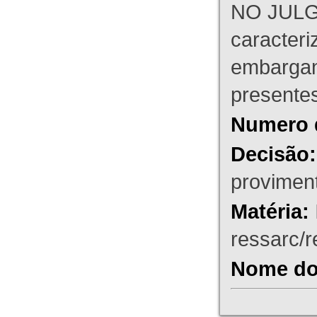
NO JULG
caracteri
embargant
presente
Numero 
Decisão:
proviment
Matéria:
ressarc/re
Nome do 