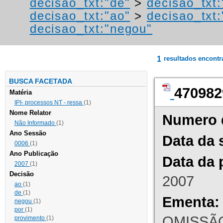
decisao_txt:"de"
>
decisao_txt
decisao_txt:"ao"
>
decisao_txt:
decisao_txt:"negou"
1
resultados encont
BUSCA FACETADA
470982
Matéria
IPI- processos NT - ressa
(1)
Nome Relator
Numero 
Não Informado
(1)
Ano Sessão
Data da 
0006
(1)
Ano Publicação
Data da 
2007
(1)
Decisão
2007
ao
(1)
de
(1)
Ementa:
negou
(1)
por
(1)
OMISSÃO
provimento
(1)