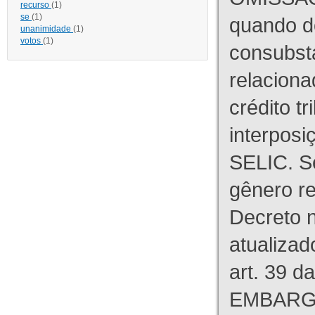
recurso
(1)
se
(1)
quando d
unanimidade
(1)
votos
(1)
consubst
relaciona
crédito tr
interpos
SELIC. S
gênero re
Decreto n
atualizad
art. 39 d
EMBARG