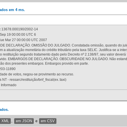
rados em 4 ms.
:
13678.000190/2002-14
Sep 19 00:00:00 UTC 6
ue Mar 27 00:00:00 UTC 2007
 DECLARAÇÃO. OMISSÃO DO JULGADO. Constatada omissão, quando do julgamen
m a atualização monetária do crédito tributário pela taxa SELIC. Justifica-se a 
 restituição segundo tratamento dado pelo Decreto nº 2.138/97, seu valor deverá 
rovido. EMBARGOS DE DECLARAÇÃO. OBSCURIDADE NO JULGADO. Não estando dev
osição dos presentes embargos. Embargos provido em parte.
03-11890
ade de votos, negou-se provimento ao recurso.
 NT - ressarc/restituição/bnf_fiscal(ex.:taxi)
Informado
ados.
m XML
,
em JSON
e
em CSV