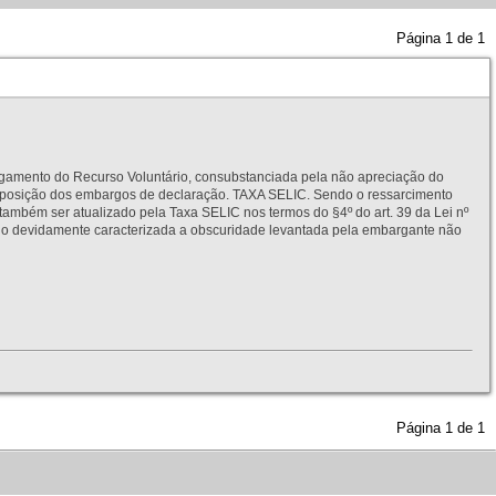
Página
1
de
1
to do Recurso Voluntário, consubstanciada pela não apreciação do
interposição dos embargos de declaração. TAXA SELIC. Sendo o ressarcimento
também ser atualizado pela Taxa SELIC nos termos do §4º do art. 39 da Lei nº
idamente caracterizada a obscuridade levantada pela embargante não
Página
1
de
1