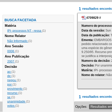
1
resultados encont
4709829
#
BUSCA FACETADA
Matéria
Numero do processo
Data da sessão:
Sun 
IPI- processos NT - ressa
(1)
Data da publicação:
T
Nome Relator
Ementa:
EMBARGOS DE
Não Informado
(1)
pedido relacionado co
Ano Sessão
uma espécie do gênero
0006
(1)
9.250/95. Recurso p
se justifica a interp
Ano Publicação
Numero da decisão:
2
2007
(1)
Decisão:
Por unanimid
Decisão
Matéria:
IPI- processos
ao
(1)
Nome do relator:
Não 
de
(1)
negou
(1)
por
(1)
provimento
(1)
recurso
(1)
1
resultados encontr
se
(1)
unanimidade
(1)
votos
(1)
Opções:
Resultados e