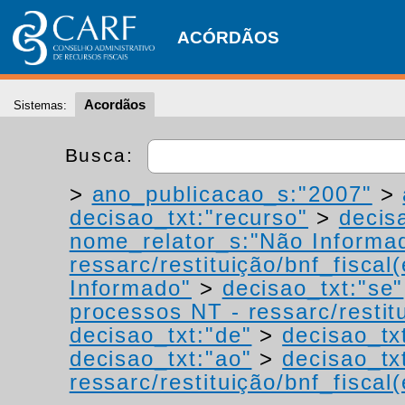
ACÓRDÃOS
Acordãos
Sistemas:
Busca:
>
ano_publicacao_s:"2007"
>
decisao_txt:"recurso"
>
decis
nome_relator_s:"Não Informa
ressarc/restituição/bnf_fiscal(
Informado"
>
decisao_txt:"se"
processos NT - ressarc/restitu
decisao_txt:"de"
>
decisao_tx
decisao_txt:"ao"
>
decisao_tx
ressarc/restituição/bnf_fiscal(