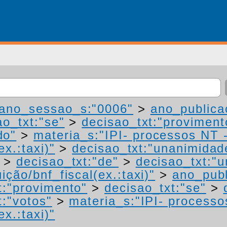
ano_sessao_s:"0006"
>
ano_publica
ao_txt:"se"
>
decisao_txt:"proviment
do"
>
materia_s:"IPI- processos NT 
ex.:taxi)"
>
decisao_txt:"unanimidad
>
decisao_txt:"de"
>
decisao_txt:"
ição/bnf_fiscal(ex.:taxi)"
>
ano_publ
t:"provimento"
>
decisao_txt:"se"
>
t:"votos"
>
materia_s:"IPI- processo
ex.:taxi)"