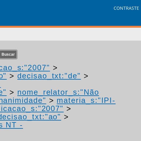
CONTRASTE
cao_s:"2007"
>
o"
>
decisao_txt:"de"
>
-
e"
>
nome_relator_s:"Não
unanimidade"
>
materia_s:"IPI-
icacao_s:"2007"
>
decisao_txt:"ao"
>
s NT -