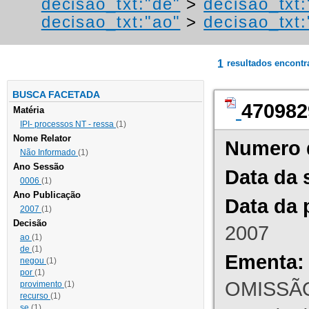
decisao_txt:"de"
>
decisao_txt
decisao_txt:"ao"
>
decisao_txt:
1
resultados encont
BUSCA FACETADA
470982
Matéria
IPI- processos NT - ressa
(1)
Nome Relator
Numero 
Não Informado
(1)
Ano Sessão
Data da 
0006
(1)
Ano Publicação
Data da 
2007
(1)
Decisão
2007
ao
(1)
de
(1)
Ementa:
negou
(1)
por
(1)
OMISSÃO
provimento
(1)
recurso
(1)
se
(1)