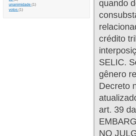
quando d
unanimidade
(1)
votos
(1)
consubst
relaciona
crédito tr
interpos
SELIC. S
gênero re
Decreto n
atualizad
art. 39 d
EMBARG
NO JULG