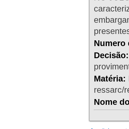
caracteri
embargant
presente
Numero 
Decisão:
proviment
Matéria:
ressarc/re
Nome do 