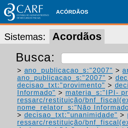
ACÓRDÃOS
Acordãos
Sistemas:
Busca:
>
ano_publicacao_s:"2007"
>
a
ano_publicacao_s:"2007"
>
dec
decisao_txt:"provimento"
>
dec
Informado"
>
materia_s:"IPI- p
ressarc/restituição/bnf_fiscal(ex
nome_relator_s:"Não Informad
>
decisao_txt:"unanimidade"
>
ressarc/restituição/bnf_fiscal(ex