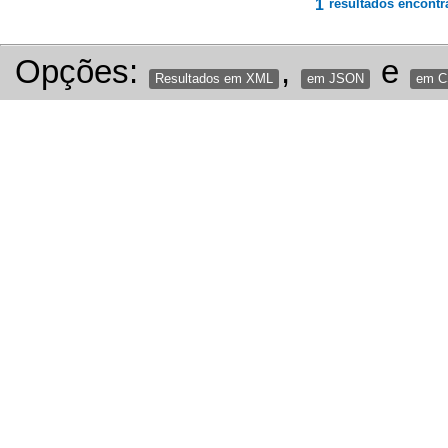
1
resultados encontr
Opções:
,
e
Resultados em XML
em JSON
em 