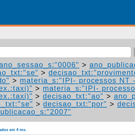
ano_sessao_s:"0006"
>
ano_publica
ao_txt:"se"
>
decisao_txt:"proviment
do"
>
materia_s:"IPI- processos NT 
ex.:taxi)"
>
materia_s:"IPI- process
ex.:taxi)"
>
decisao_txt:"ao"
>
ano_p
_txt:"se"
>
decisao_txt:"por"
>
deci
ublicacao_s:"2007"
rados em 4 ms.