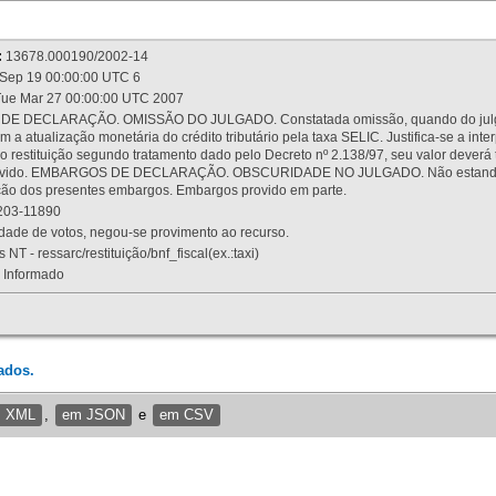
:
13678.000190/2002-14
Sep 19 00:00:00 UTC 6
ue Mar 27 00:00:00 UTC 2007
 DECLARAÇÃO. OMISSÃO DO JULGADO. Constatada omissão, quando do julgamen
m a atualização monetária do crédito tributário pela taxa SELIC. Justifica-se a 
 restituição segundo tratamento dado pelo Decreto nº 2.138/97, seu valor deverá 
rovido. EMBARGOS DE DECLARAÇÃO. OBSCURIDADE NO JULGADO. Não estando dev
osição dos presentes embargos. Embargos provido em parte.
03-11890
ade de votos, negou-se provimento ao recurso.
 NT - ressarc/restituição/bnf_fiscal(ex.:taxi)
Informado
ados.
m XML
,
em JSON
e
em CSV