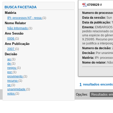
4709829
#
BUSCA FACETADA
Matéria
Numero do processo
Data da sessão:
Sun 
IPI- processos NT - ressa
(1)
Data da publicação:
T
Nome Relator
Ementa:
EMBARGOS DE
Não Informado
(1)
pedido relacionado co
Ano Sessão
uma espécie do gênero
0006
(1)
9.250/95. Recurso p
se justifica a interp
Ano Publicação
Numero da decisão:
2
2007
(1)
Decisão:
Por unanimid
Decisão
Matéria:
IPI- processos
ao
(1)
Nome do relator:
Não 
de
(1)
negou
(1)
por
(1)
provimento
(1)
recurso
(1)
1
resultados encontr
se
(1)
unanimidade
(1)
votos
(1)
Opções:
Resultados e