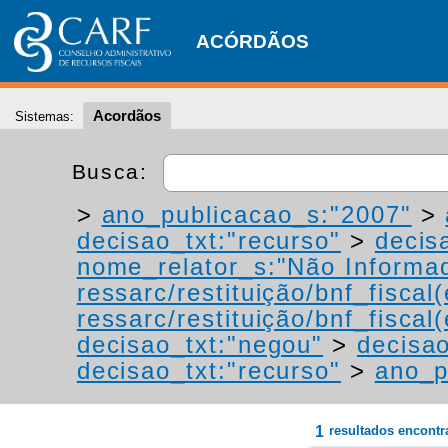
ACÓRDÃOS
Acordãos
Sistemas:
Busca:
>
ano_publicacao_s:"2007"
>
decisao_txt:"recurso"
>
decis
nome_relator_s:"Não Informa
ressarc/restituição/bnf_fiscal(
ressarc/restituição/bnf_fiscal(
decisao_txt:"negou"
>
decisao
decisao_txt:"recurso"
>
ano_p
1
resultados encont