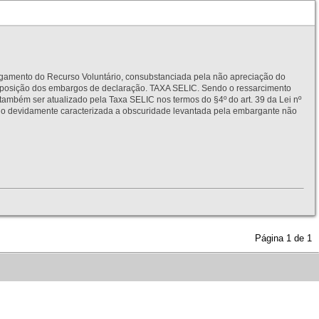
to do Recurso Voluntário, consubstanciada pela não apreciação do
interposição dos embargos de declaração. TAXA SELIC. Sendo o ressarcimento
também ser atualizado pela Taxa SELIC nos termos do §4º do art. 39 da Lei nº
idamente caracterizada a obscuridade levantada pela embargante não
Página
1
de
1