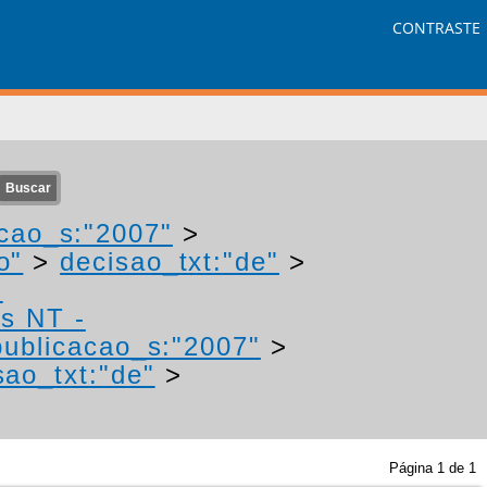
CONTRASTE
cao_s:"2007"
>
o"
>
decisao_txt:"de"
>
-
os NT -
ublicacao_s:"2007"
>
sao_txt:"de"
>
Página
1
de
1