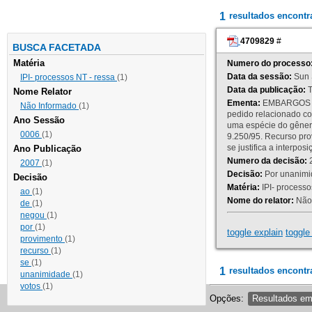
1
resultados encont
4709829
#
BUSCA FACETADA
Matéria
Numero do processo
Data da sessão:
Sun 
IPI- processos NT - ressa
(1)
Data da publicação:
T
Nome Relator
Ementa:
EMBARGOS DE
Não Informado
(1)
pedido relacionado co
Ano Sessão
uma espécie do gênero
0006
(1)
9.250/95. Recurso p
se justifica a interp
Ano Publicação
Numero da decisão:
2
2007
(1)
Decisão:
Por unanimid
Decisão
Matéria:
IPI- processos
ao
(1)
Nome do relator:
Não 
de
(1)
negou
(1)
por
(1)
toggle explain
toggle 
provimento
(1)
recurso
(1)
se
(1)
1
resultados encontr
unanimidade
(1)
votos
(1)
Opções:
Resultados e