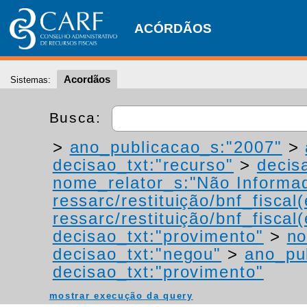
ACÓRDÃOS
Acordãos
Sistemas:
Busca:
>
ano_publicacao_s:"2007"
>
decisao_txt:"recurso"
>
decis
nome_relator_s:"Não Informa
ressarc/restituição/bnf_fiscal(
ressarc/restituição/bnf_fiscal(
decisao_txt:"provimento"
>
no
decisao_txt:"negou"
>
ano_pu
decisao_txt:"provimento"
mostrar execução da query