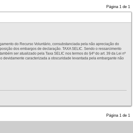
Página
1
de
1
to do Recurso Voluntário, consubstanciada pela não apreciação do
interposição dos embargos de declaração. TAXA SELIC. Sendo o ressarcimento
também ser atualizado pela Taxa SELIC nos termos do §4º do art. 39 da Lei nº
idamente caracterizada a obscuridade levantada pela embargante não
Página
1
de
1