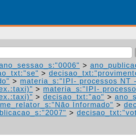
ano_sessao_s:"0006"
>
ano_publica
ao_txt:"se"
>
decisao_txt:"proviment
do"
>
materia_s:"IPI- processos NT 
ex.:taxi)"
>
materia_s:"IPI- process
ex.:taxi)"
>
decisao_txt:"ao"
>
ano_s
me_relator_s:"Não Informado"
>
dec
blicacao_s:"2007"
>
decisao_txt:"vo