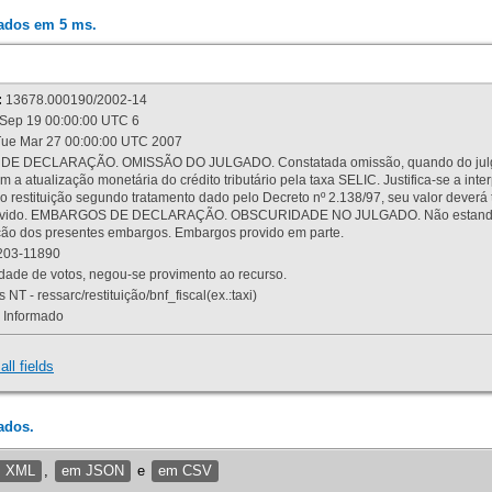
rados em 5 ms.
:
13678.000190/2002-14
Sep 19 00:00:00 UTC 6
ue Mar 27 00:00:00 UTC 2007
 DECLARAÇÃO. OMISSÃO DO JULGADO. Constatada omissão, quando do julgamen
m a atualização monetária do crédito tributário pela taxa SELIC. Justifica-se a 
 restituição segundo tratamento dado pelo Decreto nº 2.138/97, seu valor deverá 
rovido. EMBARGOS DE DECLARAÇÃO. OBSCURIDADE NO JULGADO. Não estando dev
osição dos presentes embargos. Embargos provido em parte.
03-11890
ade de votos, negou-se provimento ao recurso.
 NT - ressarc/restituição/bnf_fiscal(ex.:taxi)
Informado
all fields
ados.
m XML
,
em JSON
e
em CSV