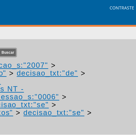
CONTRASTE
cao_s:"2007"
>
o"
>
decisao_txt:"de"
>
-
os NT -
essao_s:"0006"
>
isao_txt:"se"
>
tos"
>
decisao_txt:"se"
>