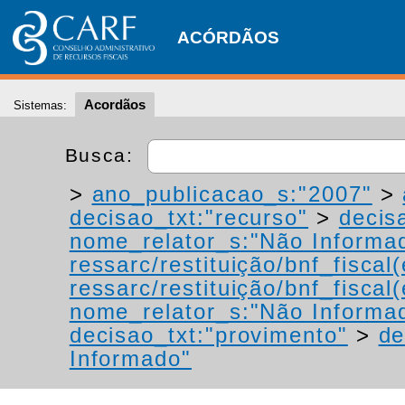
ACÓRDÃOS
Acordãos
Sistemas:
Busca:
>
ano_publicacao_s:"2007"
>
decisao_txt:"recurso"
>
decis
nome_relator_s:"Não Informa
ressarc/restituição/bnf_fiscal(
ressarc/restituição/bnf_fiscal(
nome_relator_s:"Não Informa
decisao_txt:"provimento"
>
de
Informado"