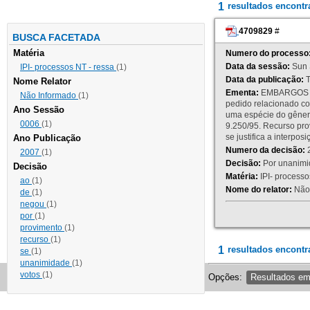
1
resultados encont
4709829
#
BUSCA FACETADA
Matéria
Numero do processo
Data da sessão:
Sun 
IPI- processos NT - ressa
(1)
Data da publicação:
T
Nome Relator
Ementa:
EMBARGOS DE
Não Informado
(1)
pedido relacionado co
Ano Sessão
uma espécie do gênero
0006
(1)
9.250/95. Recurso p
se justifica a interp
Ano Publicação
Numero da decisão:
2
2007
(1)
Decisão:
Por unanimid
Decisão
Matéria:
IPI- processos
ao
(1)
Nome do relator:
Não 
de
(1)
negou
(1)
por
(1)
provimento
(1)
recurso
(1)
1
resultados encontr
se
(1)
unanimidade
(1)
votos
(1)
Opções:
Resultados e