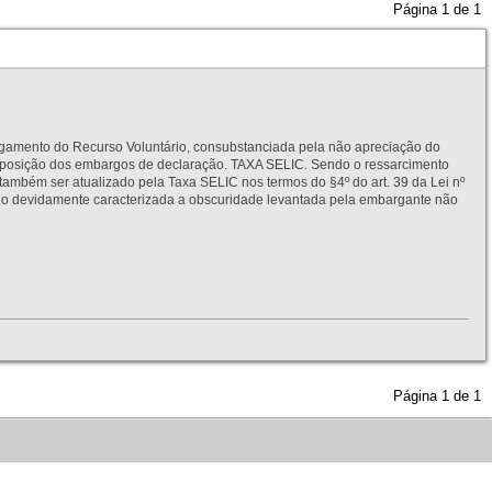
Página
1
de
1
to do Recurso Voluntário, consubstanciada pela não apreciação do
interposição dos embargos de declaração. TAXA SELIC. Sendo o ressarcimento
também ser atualizado pela Taxa SELIC nos termos do §4º do art. 39 da Lei nº
idamente caracterizada a obscuridade levantada pela embargante não
Página
1
de
1