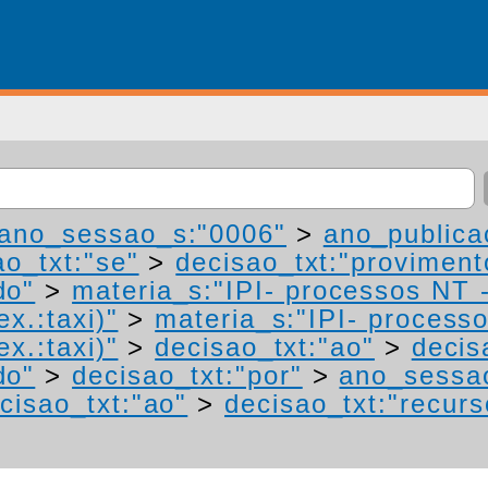
ano_sessao_s:"0006"
>
ano_publica
ao_txt:"se"
>
decisao_txt:"proviment
do"
>
materia_s:"IPI- processos NT 
ex.:taxi)"
>
materia_s:"IPI- process
ex.:taxi)"
>
decisao_txt:"ao"
>
decis
do"
>
decisao_txt:"por"
>
ano_sessa
cisao_txt:"ao"
>
decisao_txt:"recurs