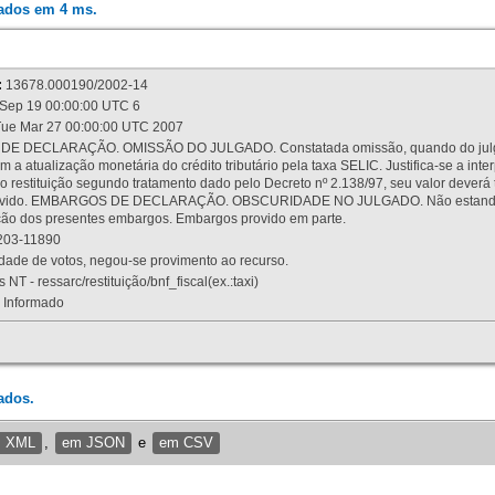
rados em 4 ms.
:
13678.000190/2002-14
Sep 19 00:00:00 UTC 6
ue Mar 27 00:00:00 UTC 2007
 DECLARAÇÃO. OMISSÃO DO JULGADO. Constatada omissão, quando do julgamen
m a atualização monetária do crédito tributário pela taxa SELIC. Justifica-se a 
 restituição segundo tratamento dado pelo Decreto nº 2.138/97, seu valor deverá 
rovido. EMBARGOS DE DECLARAÇÃO. OBSCURIDADE NO JULGADO. Não estando dev
osição dos presentes embargos. Embargos provido em parte.
03-11890
ade de votos, negou-se provimento ao recurso.
 NT - ressarc/restituição/bnf_fiscal(ex.:taxi)
Informado
ados.
m XML
,
em JSON
e
em CSV