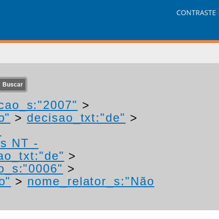
CONTRASTE
cao_s:"2007"
>
o"
>
decisao_txt:"de"
>
-
os NT -
ao_txt:"de"
>
o_s:"0006"
>
o"
>
nome_relator_s:"Não