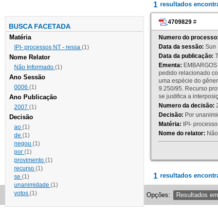
1
resultados encont
4709829
#
BUSCA FACETADA
Matéria
Numero do processo
Data da sessão:
Sun 
IPI- processos NT - ressa
(1)
Data da publicação:
T
Nome Relator
Ementa:
EMBARGOS DE
Não Informado
(1)
pedido relacionado co
Ano Sessão
uma espécie do gênero
0006
(1)
9.250/95. Recurso p
se justifica a interp
Ano Publicação
Numero da decisão:
2
2007
(1)
Decisão:
Por unanimid
Decisão
Matéria:
IPI- processos
ao
(1)
Nome do relator:
Não 
de
(1)
negou
(1)
por
(1)
provimento
(1)
recurso
(1)
1
resultados encontr
se
(1)
unanimidade
(1)
votos
(1)
Opções:
Resultados e