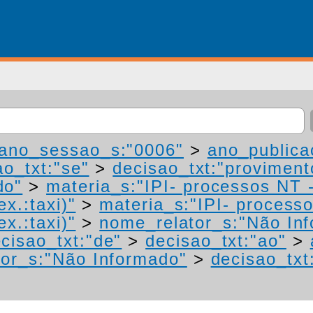
ano_sessao_s:"0006"
>
ano_publica
ao_txt:"se"
>
decisao_txt:"proviment
do"
>
materia_s:"IPI- processos NT 
ex.:taxi)"
>
materia_s:"IPI- process
ex.:taxi)"
>
nome_relator_s:"Não In
cisao_txt:"de"
>
decisao_txt:"ao"
>
or_s:"Não Informado"
>
decisao_txt