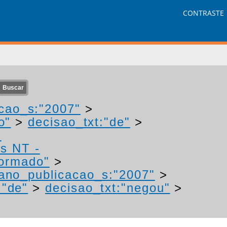
CONTRASTE
cao_s:"2007"
>
o"
>
decisao_txt:"de"
>
-
os NT -
formado"
>
ano_publicacao_s:"2007"
>
:"de"
>
decisao_txt:"negou"
>