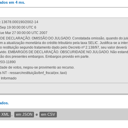
rados em 4 ms.
:
13678.000190/2002-14
Sep 19 00:00:00 UTC 6
ue Mar 27 00:00:00 UTC 2007
 DECLARAÇÃO. OMISSÃO DO JULGADO. Constatada omissão, quando do julgamen
m a atualização monetária do crédito tributário pela taxa SELIC. Justifica-se a 
 restituição segundo tratamento dado pelo Decreto nº 2.138/97, seu valor deverá 
rovido. EMBARGOS DE DECLARAÇÃO. OBSCURIDADE NO JULGADO. Não estando dev
osição dos presentes embargos. Embargos provido em parte.
03-11890
ade de votos, negou-se provimento ao recurso.
 NT - ressarc/restituição/bnf_fiscal(ex.:taxi)
Informado
ados.
m XML
,
em JSON
e
em CSV