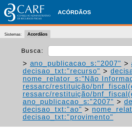
ACÓRDÃOS
Acordãos
Sistemas:
Busca:
>
ano_publicacao_s:"2007"
>
decisao_txt:"recurso"
>
decis
nome_relator_s:"Não Informa
ressarc/restituição/bnf_fiscal(
ressarc/restituição/bnf_fiscal(
ano_publicacao_s:"2007"
>
de
decisao_txt:"ao"
>
nome_relat
decisao_txt:"provimento"