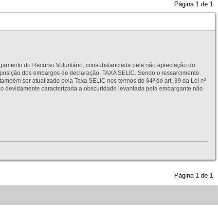
Página
1
de
1
to do Recurso Voluntário, consubstanciada pela não apreciação do
interposição dos embargos de declaração. TAXA SELIC. Sendo o ressarcimento
também ser atualizado pela Taxa SELIC nos termos do §4º do art. 39 da Lei nº
idamente caracterizada a obscuridade levantada pela embargante não
Página
1
de
1