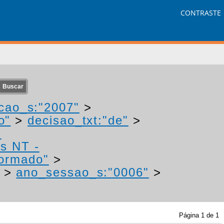
CONTRASTE
cao_s:"2007"
>
o"
>
decisao_txt:"de"
>
-
os NT -
formado"
>
>
ano_sessao_s:"0006"
>
Página
1
de
1