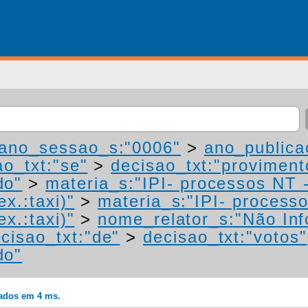
ano_sessao_s:"0006"
>
ano_publica
ao_txt:"se"
>
decisao_txt:"proviment
do"
>
materia_s:"IPI- processos NT 
ex.:taxi)"
>
materia_s:"IPI- process
ex.:taxi)"
>
nome_relator_s:"Não In
cisao_txt:"de"
>
decisao_txt:"votos"
do"
rados em 4 ms.