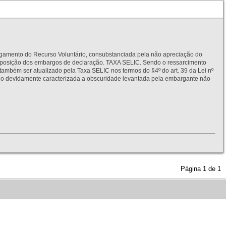
to do Recurso Voluntário, consubstanciada pela não apreciação do
interposição dos embargos de declaração. TAXA SELIC. Sendo o ressarcimento
também ser atualizado pela Taxa SELIC nos termos do §4º do art. 39 da Lei nº
idamente caracterizada a obscuridade levantada pela embargante não
Página
1
de
1