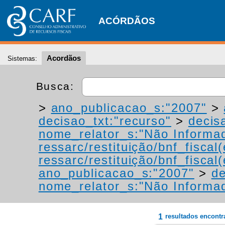
ACÓRDÃOS
Acordãos
Sistemas:
Busca:
>
ano_publicacao_s:"2007"
>
decisao_txt:"recurso"
>
decis
nome_relator_s:"Não Informa
ressarc/restituição/bnf_fiscal(
ressarc/restituição/bnf_fiscal(
ano_publicacao_s:"2007"
>
de
nome_relator_s:"Não Informa
1
resultados encont