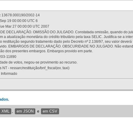
:
13678.000190/2002-14
Sep 19 00:00:00 UTC 6
ue Mar 27 00:00:00 UTC 2007
 DECLARAÇÃO. OMISSÃO DO JULGADO. Constatada omissão, quando do julgamen
m a atualização monetária do crédito tributário pela taxa SELIC. Justifica-se a 
 restituição segundo tratamento dado pelo Decreto nº 2.138/97, seu valor deverá 
rovido. EMBARGOS DE DECLARAÇÃO. OBSCURIDADE NO JULGADO. Não estando dev
osição dos presentes embargos. Embargos provido em parte.
03-11890
ade de votos, negou-se provimento ao recurso.
 NT - ressarc/restituição/bnf_fiscal(ex.:taxi)
Informado
ados.
m XML
,
em JSON
e
em CSV