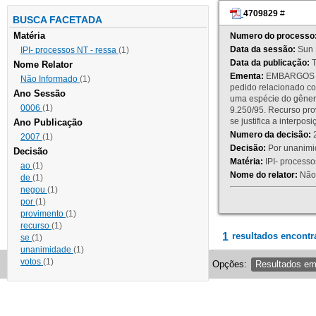
4709829
#
BUSCA FACETADA
Matéria
Numero do processo
Data da sessão:
Sun 
IPI- processos NT - ressa
(1)
Data da publicação:
T
Nome Relator
Ementa:
EMBARGOS DE
Não Informado
(1)
pedido relacionado co
Ano Sessão
uma espécie do gênero
0006
(1)
9.250/95. Recurso p
se justifica a interp
Ano Publicação
Numero da decisão:
2
2007
(1)
Decisão:
Por unanimid
Decisão
Matéria:
IPI- processos
ao
(1)
Nome do relator:
Não 
de
(1)
negou
(1)
por
(1)
provimento
(1)
recurso
(1)
1
resultados encontr
se
(1)
unanimidade
(1)
votos
(1)
Opções:
Resultados e