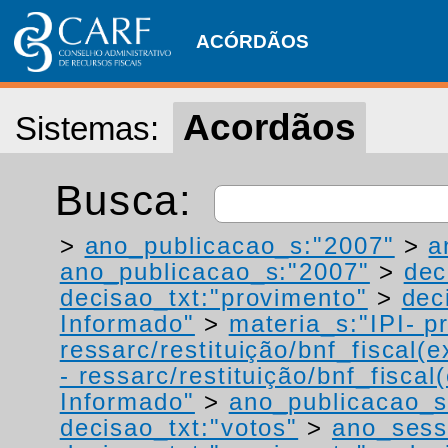
ACÓRDÃOS
Acordãos
Sistemas:
Busca:
>
ano_publicacao_s:"2007"
>
a
ano_publicacao_s:"2007"
>
dec
decisao_txt:"provimento"
>
dec
Informado"
>
materia_s:"IPI- p
ressarc/restituição/bnf_fiscal(ex
- ressarc/restituição/bnf_fiscal(
Informado"
>
ano_publicacao_s
decisao_txt:"votos"
>
ano_sess