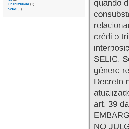
quando d
unanimidade
(1)
votos
(1)
consubst
relaciona
crédito tr
interpos
SELIC. S
gênero re
Decreto n
atualizad
art. 39 d
EMBARG
NO JULG