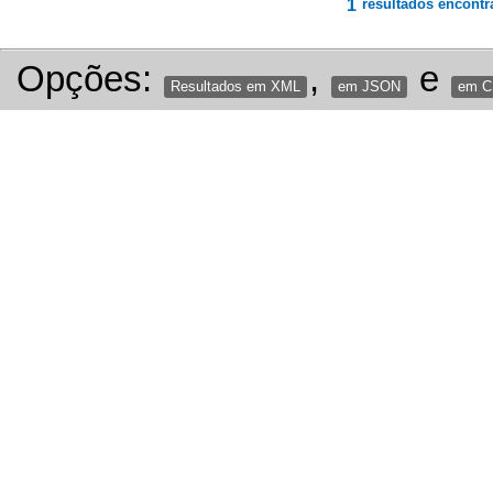
1
resultados encontr
Opções:
,
e
Resultados em XML
em JSON
em 