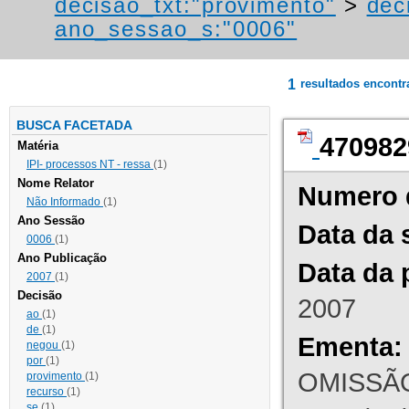
decisao_txt:"provimento"
>
dec
ano_sessao_s:"0006"
1
resultados encont
BUSCA FACETADA
470982
Matéria
IPI- processos NT - ressa
(1)
Nome Relator
Numero 
Não Informado
(1)
Ano Sessão
Data da 
0006
(1)
Ano Publicação
Data da 
2007
(1)
Decisão
2007
ao
(1)
de
(1)
Ementa:
negou
(1)
por
(1)
OMISSÃO
provimento
(1)
recurso
(1)
se
(1)