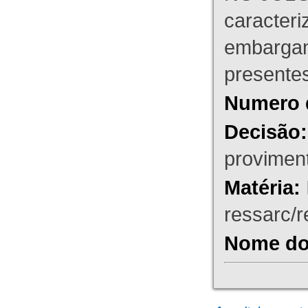
caracteri
embargant
presente
Numero 
Decisão:
proviment
Matéria:
ressarc/re
Nome do 