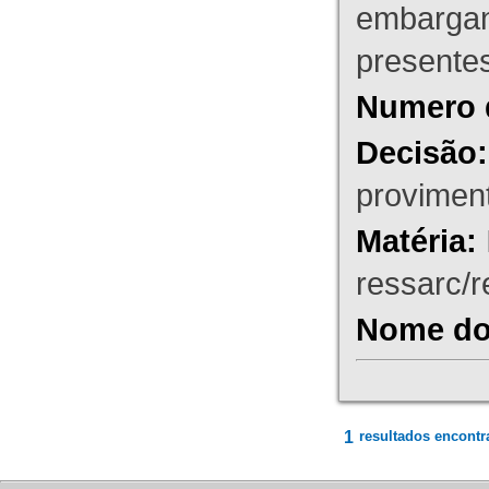
embargant
presente
Numero 
Decisão:
proviment
Matéria:
ressarc/re
Nome do 
1
resultados encontr