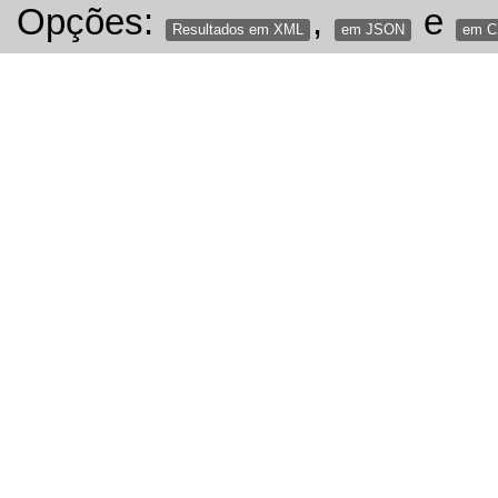
Opções:
,
e
Resultados em XML
em JSON
em 