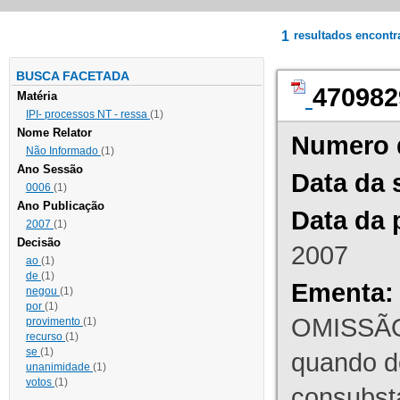
1
resultados encont
BUSCA FACETADA
470982
Matéria
IPI- processos NT - ressa
(1)
Nome Relator
Numero 
Não Informado
(1)
Ano Sessão
Data da 
0006
(1)
Ano Publicação
Data da 
2007
(1)
Decisão
2007
ao
(1)
de
(1)
Ementa:
negou
(1)
por
(1)
OMISSÃO
provimento
(1)
recurso
(1)
se
(1)
quando d
unanimidade
(1)
votos
(1)
consubst