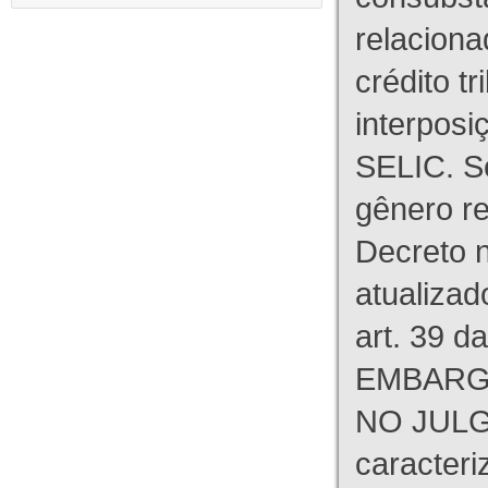
relaciona
crédito tr
interpos
SELIC. S
gênero re
Decreto n
atualizad
art. 39 d
EMBARG
NO JULG
caracteri