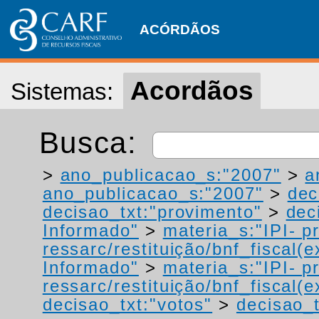
ACÓRDÃOS
Acordãos
Sistemas:
Busca:
>
ano_publicacao_s:"2007"
>
a
ano_publicacao_s:"2007"
>
dec
decisao_txt:"provimento"
>
dec
Informado"
>
materia_s:"IPI- p
ressarc/restituição/bnf_fiscal(ex
Informado"
>
materia_s:"IPI- p
ressarc/restituição/bnf_fiscal(ex
decisao_txt:"votos"
>
decisao_t