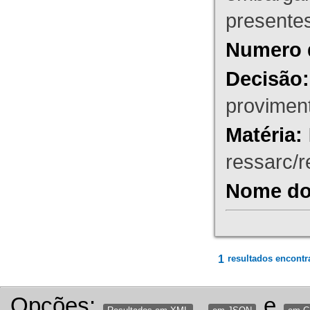
presente
Numero 
Decisão:
proviment
Matéria:
ressarc/re
Nome do 
1
resultados encontr
Opções:
,
e