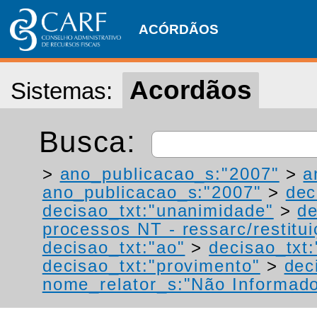
ACÓRDÃOS
Acordãos
Sistemas:
Busca:
>
ano_publicacao_s:"2007"
>
a
ano_publicacao_s:"2007"
>
dec
decisao_txt:"unanimidade"
>
de
processos NT - ressarc/restituiç
decisao_txt:"ao"
>
decisao_txt
decisao_txt:"provimento"
>
dec
nome_relator_s:"Não Informad