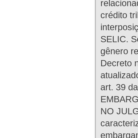
relaciona
crédito tr
interpos
SELIC. S
gênero re
Decreto n
atualizad
art. 39 d
EMBARG
NO JULG
caracteri
embargant