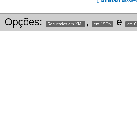
1
resultados encontr
Opções:
,
e
Resultados em XML
em JSON
em 