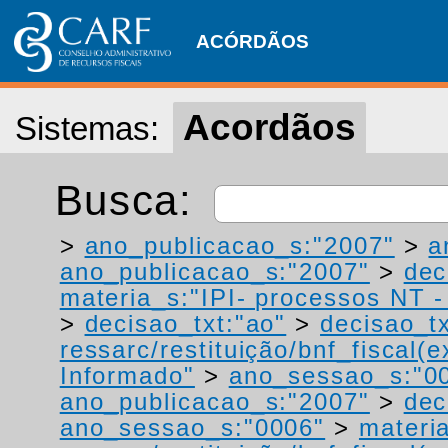
ACÓRDÃOS
Acordãos
Sistemas:
Busca:
>
ano_publicacao_s:"2007"
>
a
ano_publicacao_s:"2007"
>
dec
materia_s:"IPI- processos NT - r
>
decisao_txt:"ao"
>
decisao_tx
ressarc/restituição/bnf_fiscal(ex
Informado"
>
ano_sessao_s:"0
ano_publicacao_s:"2007"
>
dec
ano_sessao_s:"0006"
>
materi