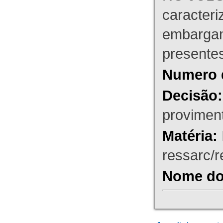
caracteri
embargant
presente
Numero 
Decisão:
proviment
Matéria:
ressarc/re
Nome do 