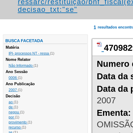
ressarc/restituição/bnf_fiscal(ex
decisao_txt:"se"
1
resultados encont
BUSCA FACETADA
470982
Matéria
IPI- processos NT - ressa
(1)
Nome Relator
Numero 
Não Informado
(1)
Ano Sessão
Data da 
0006
(1)
Ano Publicação
Data da 
2007
(1)
Decisão
2007
ao
(1)
de
(1)
Ementa:
negou
(1)
por
(1)
OMISSÃO
provimento
(1)
recurso
(1)
se
(1)