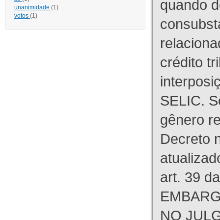
quando d
unanimidade
(1)
votos
(1)
consubst
relaciona
crédito tr
interpos
SELIC. S
gênero re
Decreto n
atualizad
art. 39 d
EMBARG
NO JULG