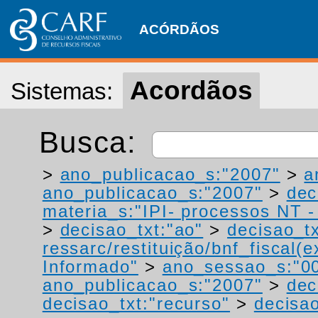
ACÓRDÃOS
Acordãos
Sistemas:
Busca:
>
ano_publicacao_s:"2007"
>
a
ano_publicacao_s:"2007"
>
dec
materia_s:"IPI- processos NT - r
>
decisao_txt:"ao"
>
decisao_tx
ressarc/restituição/bnf_fiscal(ex
Informado"
>
ano_sessao_s:"0
ano_publicacao_s:"2007"
>
dec
decisao_txt:"recurso"
>
decisao