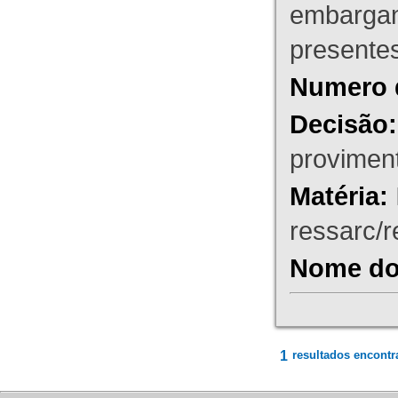
embargant
presente
Numero 
Decisão:
proviment
Matéria:
ressarc/re
Nome do 
1
resultados encontr