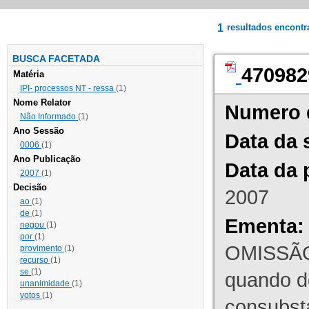
1
resultados encont
BUSCA FACETADA
470982
Matéria
IPI- processos NT - ressa
(1)
Nome Relator
Numero 
Não Informado
(1)
Ano Sessão
Data da 
0006
(1)
Ano Publicação
Data da 
2007
(1)
Decisão
2007
ao
(1)
de
(1)
Ementa:
negou
(1)
por
(1)
OMISSÃO
provimento
(1)
recurso
(1)
se
(1)
quando d
unanimidade
(1)
votos
(1)
consubst