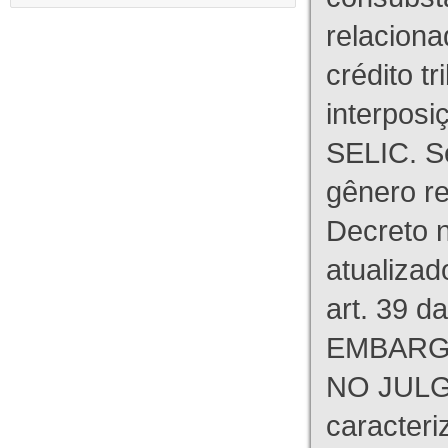
relaciona
crédito tr
interpos
SELIC. S
gênero re
Decreto n
atualizad
art. 39 d
EMBARG
NO JULG
caracteri