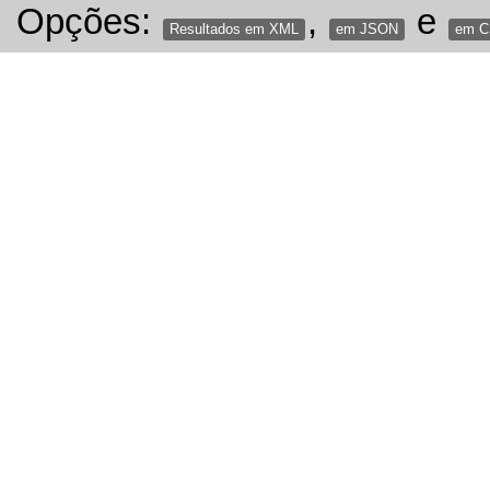
Opções:
,
e
Resultados em XML
em JSON
em 