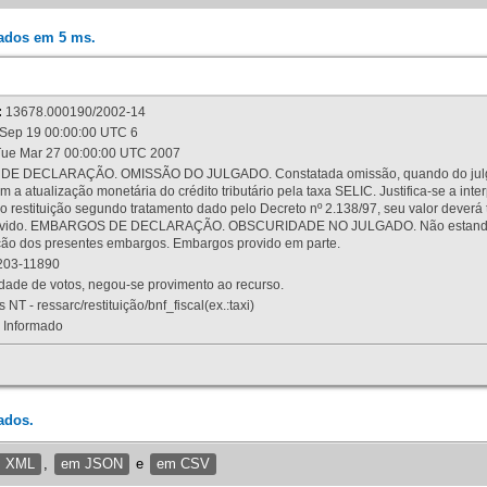
rados em 5 ms.
:
13678.000190/2002-14
Sep 19 00:00:00 UTC 6
ue Mar 27 00:00:00 UTC 2007
 DECLARAÇÃO. OMISSÃO DO JULGADO. Constatada omissão, quando do julgamen
m a atualização monetária do crédito tributário pela taxa SELIC. Justifica-se a 
 restituição segundo tratamento dado pelo Decreto nº 2.138/97, seu valor deverá 
rovido. EMBARGOS DE DECLARAÇÃO. OBSCURIDADE NO JULGADO. Não estando dev
osição dos presentes embargos. Embargos provido em parte.
03-11890
ade de votos, negou-se provimento ao recurso.
 NT - ressarc/restituição/bnf_fiscal(ex.:taxi)
Informado
ados.
m XML
,
em JSON
e
em CSV