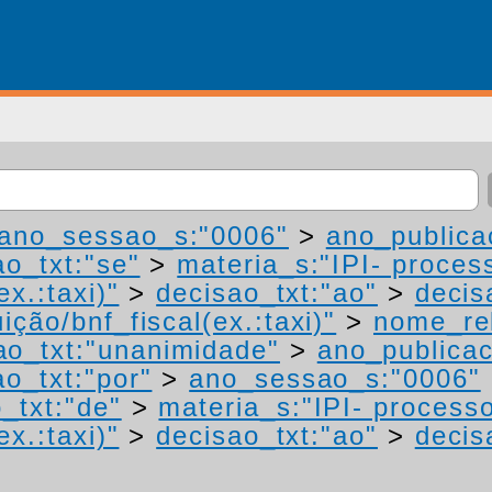
ano_sessao_s:"0006"
>
ano_publica
ao_txt:"se"
>
materia_s:"IPI- proces
ex.:taxi)"
>
decisao_txt:"ao"
>
decis
ição/bnf_fiscal(ex.:taxi)"
>
nome_rel
ao_txt:"unanimidade"
>
ano_publica
ao_txt:"por"
>
ano_sessao_s:"0006"
_txt:"de"
>
materia_s:"IPI- process
ex.:taxi)"
>
decisao_txt:"ao"
>
decis