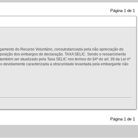
Página
1
de
1
to do Recurso Voluntário, consubstanciada pela não apreciação do
interposição dos embargos de declaração. TAXA SELIC. Sendo o ressarcimento
também ser atualizado pela Taxa SELIC nos termos do §4º do art. 39 da Lei nº
idamente caracterizada a obscuridade levantada pela embargante não
Página
1
de
1