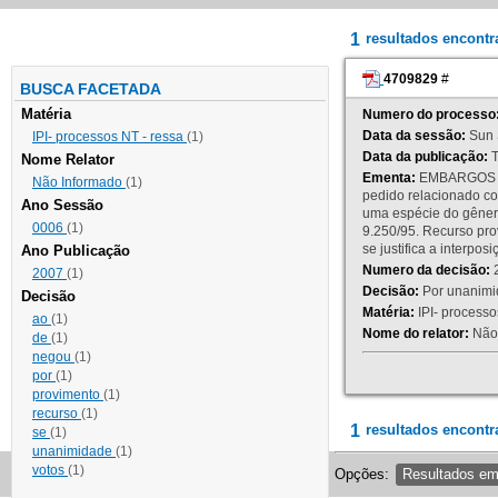
1
resultados encont
4709829
#
BUSCA FACETADA
Matéria
Numero do processo
Data da sessão:
Sun 
IPI- processos NT - ressa
(1)
Data da publicação:
T
Nome Relator
Ementa:
EMBARGOS DE
Não Informado
(1)
pedido relacionado co
Ano Sessão
uma espécie do gênero
0006
(1)
9.250/95. Recurso p
se justifica a interp
Ano Publicação
Numero da decisão:
2
2007
(1)
Decisão:
Por unanimid
Decisão
Matéria:
IPI- processos
ao
(1)
Nome do relator:
Não 
de
(1)
negou
(1)
por
(1)
provimento
(1)
recurso
(1)
1
resultados encontr
se
(1)
unanimidade
(1)
votos
(1)
Opções:
Resultados e