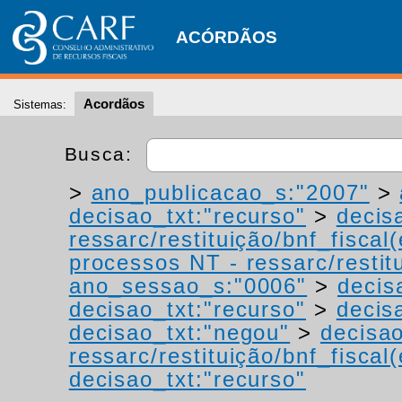
ACÓRDÃOS
Acordãos
Sistemas:
Busca:
>
ano_publicacao_s:"2007"
>
decisao_txt:"recurso"
>
decis
ressarc/restituição/bnf_fiscal(
processos NT - ressarc/restitu
ano_sessao_s:"0006"
>
decis
decisao_txt:"recurso"
>
decis
decisao_txt:"negou"
>
decisao
ressarc/restituição/bnf_fiscal(
decisao_txt:"recurso"