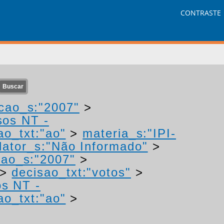
CONTRASTE
cao_s:"2007"
>
sos NT -
ao_txt:"ao"
>
materia_s:"IPI-
ator_s:"Não Informado"
>
cao_s:"2007"
>
>
decisao_txt:"votos"
>
os NT -
ao_txt:"ao"
>