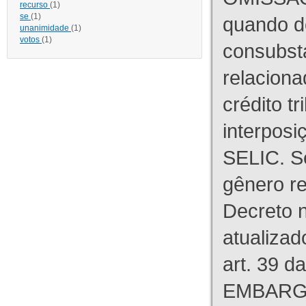
recurso
(1)
se
(1)
quando d
unanimidade
(1)
votos
(1)
consubst
relaciona
crédito tr
interpos
SELIC. S
gênero re
Decreto n
atualizad
art. 39 d
EMBARG