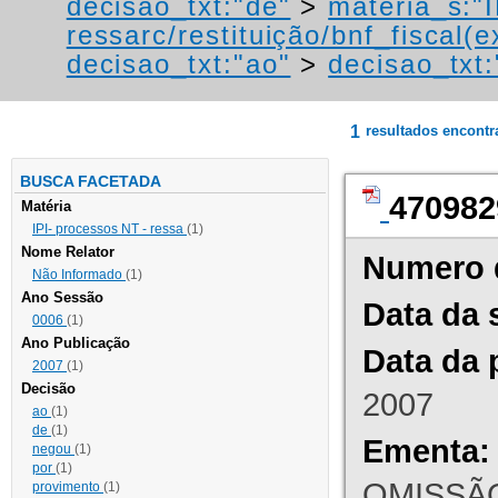
decisao_txt:"de"
>
materia_s:"
ressarc/restituição/bnf_fiscal(ex
decisao_txt:"ao"
>
decisao_txt
1
resultados encont
BUSCA FACETADA
470982
Matéria
IPI- processos NT - ressa
(1)
Nome Relator
Numero 
Não Informado
(1)
Ano Sessão
Data da 
0006
(1)
Ano Publicação
Data da 
2007
(1)
Decisão
2007
ao
(1)
de
(1)
Ementa:
negou
(1)
por
(1)
OMISSÃO
provimento
(1)