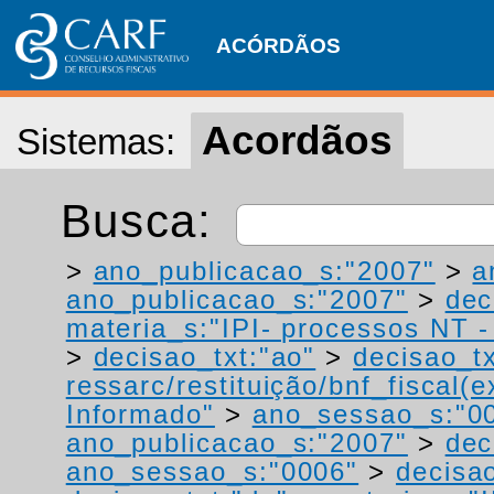
ACÓRDÃOS
Acordãos
Sistemas:
Busca:
>
ano_publicacao_s:"2007"
>
a
ano_publicacao_s:"2007"
>
dec
materia_s:"IPI- processos NT - r
>
decisao_txt:"ao"
>
decisao_tx
ressarc/restituição/bnf_fiscal(ex
Informado"
>
ano_sessao_s:"0
ano_publicacao_s:"2007"
>
dec
ano_sessao_s:"0006"
>
decisao