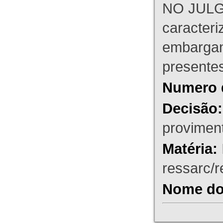
NO JULG
caracteri
embargant
presente
Numero 
Decisão:
proviment
Matéria:
ressarc/re
Nome do 