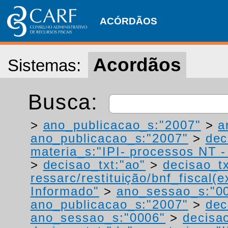
ACÓRDÃOS
Acordãos
Sistemas:
Busca:
>
ano_publicacao_s:"2007"
>
a
ano_publicacao_s:"2007"
>
dec
materia_s:"IPI- processos NT - r
>
decisao_txt:"ao"
>
decisao_tx
ressarc/restituição/bnf_fiscal(ex
Informado"
>
ano_sessao_s:"0
ano_publicacao_s:"2007"
>
dec
ano_sessao_s:"0006"
>
decisao