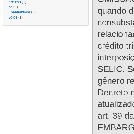
recurso
(1)
se
(1)
quando d
unanimidade
(1)
votos
(1)
consubst
relaciona
crédito tr
interpos
SELIC. S
gênero re
Decreto n
atualizad
art. 39 d
EMBARG