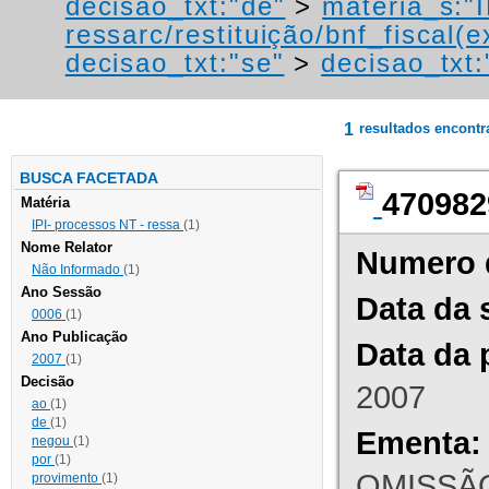
decisao_txt:"de"
>
materia_s:"
ressarc/restituição/bnf_fiscal(ex
decisao_txt:"se"
>
decisao_txt:
1
resultados encont
BUSCA FACETADA
470982
Matéria
IPI- processos NT - ressa
(1)
Nome Relator
Numero 
Não Informado
(1)
Ano Sessão
Data da 
0006
(1)
Ano Publicação
Data da 
2007
(1)
Decisão
2007
ao
(1)
de
(1)
Ementa:
negou
(1)
por
(1)
OMISSÃO
provimento
(1)