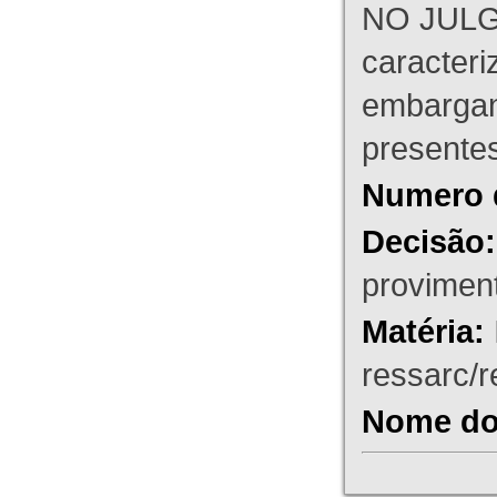
NO JULG
caracteri
embargant
presente
Numero 
Decisão:
proviment
Matéria:
ressarc/re
Nome do 